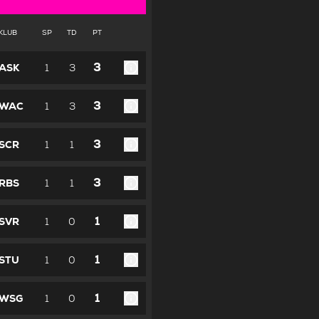
KLUB
SP
TD
PT
3
ASK
1
3
3
WAC
1
3
3
SCR
1
1
3
RBS
1
1
1
SVR
1
0
1
STU
1
0
1
WSG
1
0