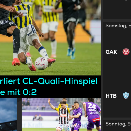
Samstag, 8
GAK
liert CL-Quali-Hinspiel
e mit 0:2
HTB
Sonntag, 9