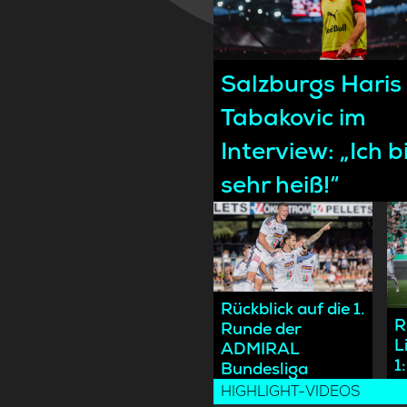
Salzburgs Haris
Tabakovic im
Interview: „Ich b
sehr heiß!“
Rückblick auf die 1.
R
Runde der
L
ADMIRAL
1
Bundesliga
HIGHLIGHT-VIDEOS