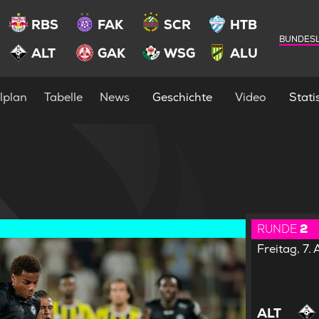
RBS
FAK
SCR
HTB
BUNDESL
ALT
GAK
WSG
ALU
lplan
Tabelle
News
Geschichte
Video
Statis
RUNDE
2
Freitag, 7
ALT