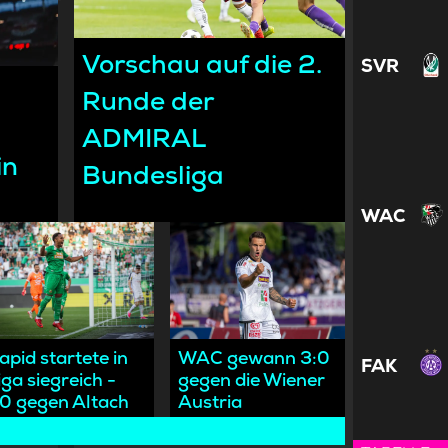
Vorschau auf die 2.
SVR
Runde der
ADMIRAL
in
Bundesliga
WAC
apid startete in
WAC gewann 3:0
FAK
iga siegreich -
gegen die Wiener
:0 gegen Altach
Austria