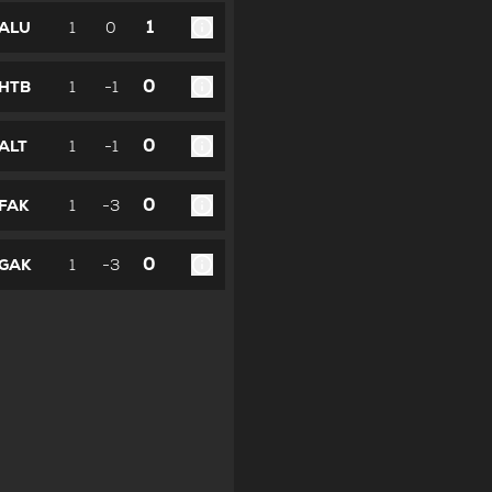
1
ALU
1
0
0
HTB
1
-1
0
ALT
1
-1
0
FAK
1
-3
0
GAK
1
-3