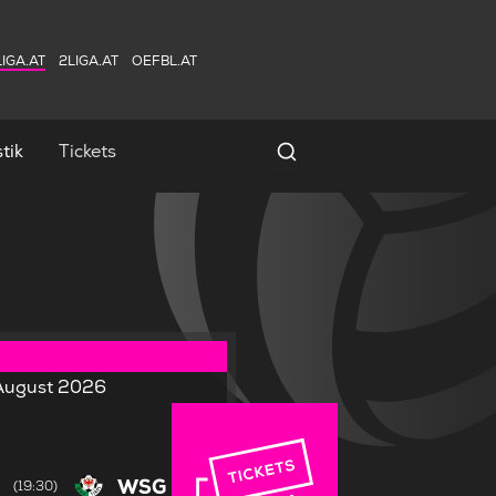
IGA.AT
2LIGA.AT
OEFBL.AT
tik
Tickets
Spielersuche
. August 2026
WSG
(19:30)