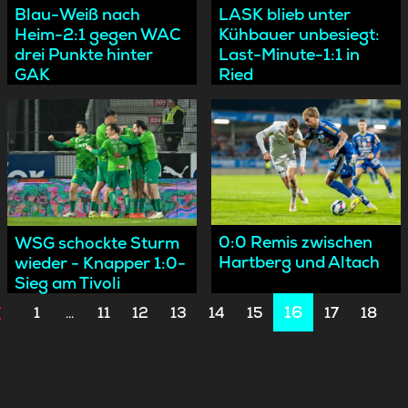
Blau-Weiß nach
LASK blieb unter
Heim-2:1 gegen WAC
Kühbauer unbesiegt:
drei Punkte hinter
Last-Minute-1:1 in
GAK
Ried
0:0 Remis zwischen
WSG schockte Sturm
Hartberg und Altach
wieder - Knapper 1:0-
Sieg am Tivoli
16
1
11
12
13
14
15
17
18
…