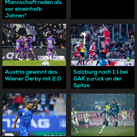
Mannschaft reden als
vor eineinhalb
Jahren"
Austria gewinnt das
Salzburg nach 1:1 bei
Wiener Derby mit 2:0
GAK zurück an der
Spitze