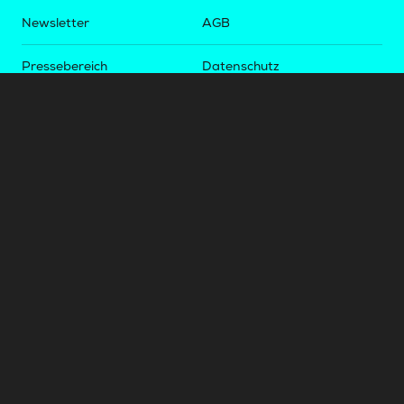
Newsletter
AGB
Pressebereich
Datenschutz
Impressum
BUNDESLIGA.AT
2LIGA.AT
OEFBL.AT
Fotos copyright by
©
2026
Österreichische Fußball-Bundesliga. Alle Rechte vorbehalten.