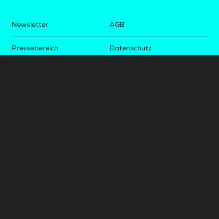
Newsletter
AGB
Pressebereich
Datenschutz
Impressum
BUNDESLIGA.AT
2LIGA.AT
OEFBL.AT
Fotos copyright by
©
2026
Österreichische Fußball-Bundesliga. Alle Rechte vorbehalten.