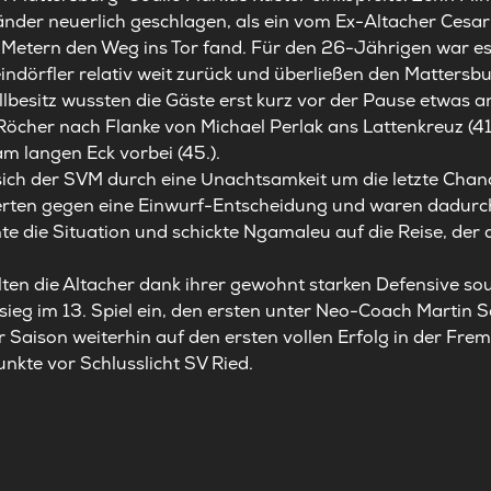
der neuerlich geschlagen, als ein vom Ex-Altacher Cesar 
Metern den Weg ins Tor fand. Für den 26-Jährigen war es 
ndörfler relativ weit zurück und überließen den Mattersburg
llbesitz wussten die Gäste erst kurz vor der Pause etwas 
 Röcher nach Flanke von Michael Perlak ans Lattenkreuz (4
m langen Eck vorbei (45.).
 sich der SVM durch eine Unachtsamkeit um die letzte Cha
erten gegen eine Einwurf-Entscheidung und waren dadurch
e die Situation und schickte Ngamaleu auf die Reise, der d
ten die Altacher dank ihrer gewohnt starken Defensive sou
sieg im 13. Spiel ein, den ersten unter Neo-Coach Martin 
Saison weiterhin auf den ersten vollen Erfolg in der Frem
unkte vor Schlusslicht SV Ried.