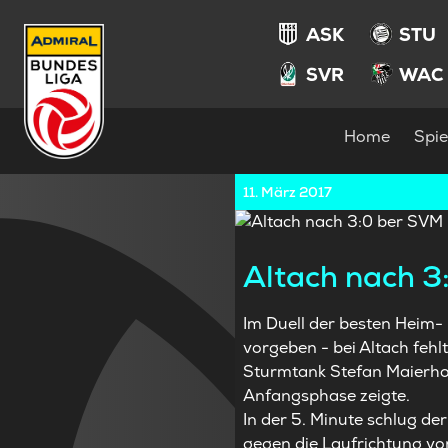
ASK
STU
SVR
WAC
Home
Spie
11. März 2017
Altach nach 3
Im Duell der besten Heim-
vorgeben - bei Altach feh
Sturmtank Stefan Maierhof
Anfangsphase zeigte.
In der 5. Minute schlug d
gegen die Laufrichtung vo