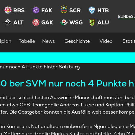
RBS
FAK
SCR
HTB
BUNDESL
ALT
GAK
WSG
ALU
lplan
Tabelle
News
Geschichte
Video
Statis
:0 ber SVM nur noch 4 Punkte h
 mit der schlechtesten Auswärts-Mannschaft mussten beid
lten etwa ÖFB-Teamgoalie Andreas Lukse und Kapitän Phili
er. Die Gastgeber konnten die Ausfälle weit besser kompen
er in Kameruns Nationalteam einberufene Ngamaleu eine Ma
n Mattersburg-Goalie Markus Kuster einköpfelte. Zehn Min