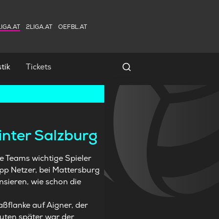
IGA.AT
2LIGA.AT
OEFBL.AT
tik
Tickets
Spielersuche
inter Salzburg
e Teams wichtige Spieler
pp Netzer, bei Mattersburg
sieren, wie schon die
ßflanke auf Aigner, der
uten später war der