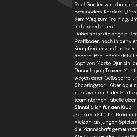
Paul Gartler war chancenlo
Braunöders Karriere. „Das
dem Weg zum Training. „Im
nicht überbieten.“
Dabei hatte die abgelaufen
Profikader, noch in der vie
Kampfmannschaft kam er h
ändern. Braunöder debütier
Kopf von Marko Djuricin, de
Danach ging Trainer Manfr
wegen einer Gelbsperre. „
Shootingstar. „Aber ab ei
kam zwar nach der Partie ge
teaminternen Tabelle aber
Sinnbildlich für den Klub
Senkrechtstarter Braunöder
Vielzahl an jungen Spieler
die Mannschaft gemeinsam 
Abstinenz wieder in die M