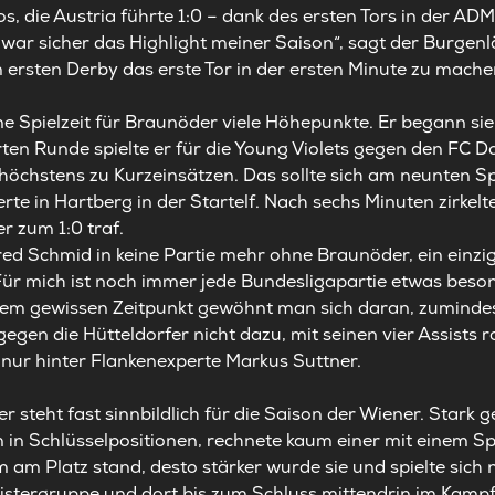
s, die Austria führte 1:0 – dank des ersten Tors in der A
 war sicher das Highlight meiner Saison“, sagt der Burgen
 ersten Derby das erste Tor in der ersten Minute zu mache
e Spielzeit für Braunöder viele Höhepunkte. Er begann sie 
rten Runde spielte er für die Young Violets gegen den FC Do
öchstens zu Kurzeinsätzen. Das sollte sich am neunten S
te in Hartberg in der Startelf. Nach sechs Minuten zirkelt
r zum 1:0 traf.
ed Schmid in keine Partie mehr ohne Braunöder, ein einzi
Für mich ist noch immer jede Bundesligapartie etwas beson
nem gewissen Zeitpunkt gewöhnt man sich daran, zumindest 
gen die Hütteldorfer nicht dazu, mit seinen vier Assists ra
 nur hinter Flankenexperte Markus Suttner.
 steht fast sinnbildlich für die Saison der Wiener. Stark g
n in Schlüsselpositionen, rechnete kaum einer mit einem Sp
am Platz stand, desto stärker wurde sie und spielte sich
eistergruppe und dort bis zum Schluss mittendrin im Kamp