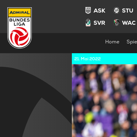
ASK
STU
SVR
WAC
Home
Spie
21. Mai 2022