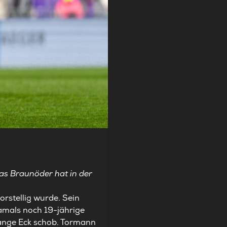
as Braunöder hat in der
rstellig wurde. Sein
damals noch 19-jährige
 lange Eck schob. Tormann