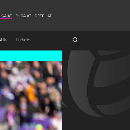
IGA.AT
2LIGA.AT
OEFBL.AT
tik
Tickets
Spielersuche