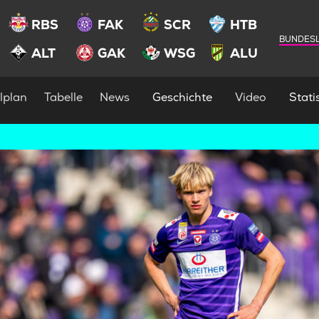
RBS
FAK
SCR
HTB
BUNDESL
ALT
GAK
WSG
ALU
lplan
Tabelle
News
Geschichte
Video
Statis