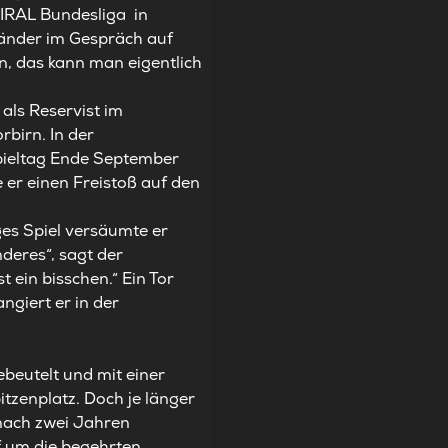
DMIRAL Bundesliga in
länder im Gespräch auf
n, das kann man eigentlich
als Reservist im
rbirn. In der
pieltag Ende September
e er einen Freistoß auf den
ges Spiel versäumte er
deres“, sagt der
ein bisschen.“ Ein Tor
ngiert er in der
ebeutelt und mit einer
itzenplatz. Doch je länger
 nach zwei Jahren
f um die begehrten