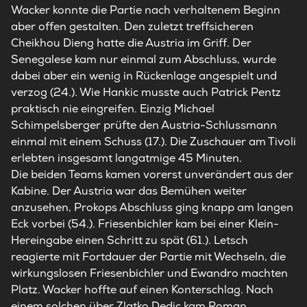
Wacker konnte die Partie nach verhaltenem Beginn
aber offen gestalten. Den zuletzt treffsicheren
Cheikhou Dieng hatte die Austria im Griff. Der
Senegalese kam nur einmal zum Abschluss, wurde
dabei aber ein wenig in Rückenlage angespielt und
verzog (24.). Wie Hankic musste auch Patrick Pentz
praktisch nie eingreifen. Einzig Michael
Schimpelsberger prüfte den Austria-Schlussmann
einmal mit einem Schuss (17.). Die Zuschauer am Tivoli
erlebten insgesamt langatmige 45 Minuten.
Die beiden Teams kamen vorerst unverändert aus der
Kabine. Der Austria war das Bemühen weiter
anzusehen, Prokops Abschluss ging knapp am langen
Eck vorbei (54.). Friesenbichler kam bei einer Klein-
Hereingabe einen Schritt zu spät (61.). Letsch
reagierte mit Fortdauer der Partie mit Wechseln, die
wirkungslosen Friesenbichler und Ewandro machten
Platz. Wacker hoffte auf einen Konterschlag. Nach
einem solchen über Zlatko Dedic kam Roman