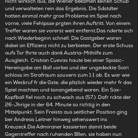
nicht wirklich aus, die Wiener bekamen keinen Schub
und verwalteten rein das Ergebnis. Die Sdstdter
hatten einmal mehr groe Probleme im Spiel nach
vorne, viele Fehlpsse prgten ihren Auftritt. Von einem
Treffer waren sie vorerst weit entfernt.Das nderte sich
nach Wiederbeginn schnell. Die Gastgeber waren
dabei an Effizienz nicht zu berbieten. Der erste Schuss
aufs Tor fhrte auch dank Austria-Mithilfe zum
Ausgleich. Cristian Cuevas haute bei einer Spasic-
Hereingabe am Ball vorbei und der ungedeckte Soiri
schloss im Strafraum souvern zum 1:1 ab. Es war wie
ein Weckruf fr die Gste, die pltzlich wieder mehr fr das
Spiel machten und tonangebend waren. Ein Sax-
Kopfball fiel noch zu schwach aus (57.). Dafr rckte der
26-Jhrige in der 64. Minute so richtig in den
Mittelpunkt. Sein Freisto aus seitlicher Position ging
ber Andreas Leitner hinweg sehenswert ins
Kreuzeck.Die Admiraner kassierten damit beide
Gegentreffer nach ruhenden Bllen, sie haben nun