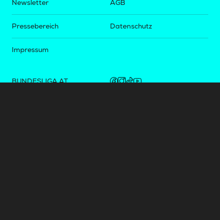
Newsletter
AGB
Pressebereich
Datenschutz
Impressum
BUNDESLIGA.AT
2LIGA.AT
OEFBL.AT
Fotos copyright by
©
2026
Österreichische Fußball-Bundesliga. Alle Rechte vorbehalten.