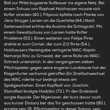
Ball zur Mitte bugsierte Sollbauer ins eigene Netz. Bei
einem Schuss von Raphael Holzhauser musste sich
Kofler strecken (40.), Filipovic kpfelte nach Flanke von
Jens Stryger Larsen an die Querlatte (44.).Nach
Seitenwechsel erhhte die Austria die Schlagzahl. Mit
einem Gewaltschuss von Larsen hatte Kofler
Probleme (53.). Einen weiteren von Felipe Pires
drehte er zum Corner, der zum 2:0 fhrte (54.).
Holzhausers Hereingabe verlngerte WAC-Kapitn
Nemanja Rnic zu Grnwald, der seine Rolle als WAC-
Schreck unterstrich. In den vergangenen sieben
Pflichtspielen gegen seine engeren Landsleute hat der
Klagenfurter sechsmal getroffen.Ein Dreifachwechsel
des WAC nderte nur bedingt etwas am
Spielgeschehen. Einen Kopfball von Joachim
Standfest bndigte Hadzikic (73.). Fr den Endstand
sorgte Kayode. Der Nigerianer, der kurz davor noch
aus kurzer Distanz ber das Tor geschossen hatte (80.),
erzielte sein 16. Pflichtspieltor in dieser Saison, sein