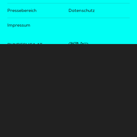
Pressebereich
Datenschutz
Impressum
BUNDESLIGA.AT
2LIGA.AT
OEFBL.AT
Fotos copyright by
©
2026
Österreichische Fußball-Bundesliga. Alle Rechte vorbehalten.