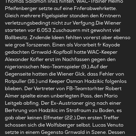
Thomas Salamon links hinten. WAC-Trainer Heimo
Pfeifenberger setzte auf eine Fnferabwehrkette.
Gleich mehrere Flgelspieler standen den Krntnern
verletzungsbedingt nicht zur Verfgung.Die Wiener
starteten vor 6.053 Zuschauern mit gewohnt viel
Ballbesitz. Zndende Ideen fehlten vorerst aber ebenso
wie groe Torszenen. Einen als Vorarbeit fr Kayode
gedachten Grnwald-Kopfball hatte WAC-Keeper
Alexander Kofler erst im Nachfassen gegen den
nigerianischen Neo-Teamspieler (9.).Auf der
Gegenseite hatten die Wiener Glck, dass Fehler von
Rotpuller (16.) und Keeper Osman Hadzikic folgenlos
blieben. Der Vertreter von FB-Teamtorhter Robert
Almer spielte einen unberlegten Pass, den Mario
Leitgeb abfing. Der Ex-Austrianer ging nach einer
Berhrung von Hadzikic im Strafraum zu Boden, es
gab aber keinen Elfmeter (22.).Den ersten Treffer
schossen sich die Wolfsberger selbst. Lucas Venuto
setzte in einem Gegensto Grnwald in Szene. Dessen