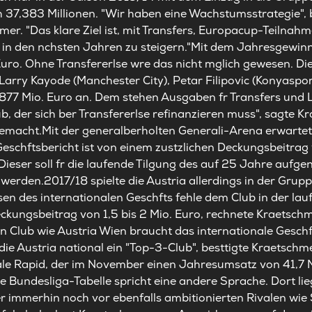
h 37,383 Millionen. "Wir haben eine Wachstumsstrategie", 
er. "Das klare Ziel ist, mit Transfers, Europacup-Teilna
n in den nchsten Jahren zu steigern."Mit dem Jahresgewin
uro. Ohne Transfererlse wre das nicht mglich gewesen. Die
arry Kayode (Manchester City), Petar Filipovic (Konyaspo
,877 Mio. Euro an. Dem stehen Ausgaben fr Transfers und L
ub, der sich ber Transfererlse refinanzieren muss", sagte 
emacht.Mit der generalberholten Generali-Arena erwartet s
Geschftsbericht ist von einem zustzlichen Deckungsbeitra
. Dieser soll fr die laufende Tilgung des auf 25 Jahre auf
rden.2017/18 spielte die Austria allerdings in der Gru
en des internationalen Geschfts fehle dem Club in der la
eckungsbeitrag von 1,5 bis 2 Mio. Euro, rechnete Kraetschm
in Club wie Austria Wien braucht das internationale Geschf
ie Austria national ein "Top-3-Club", besttigte Kraetschme
ale Rapid, der im November einen Jahresumsatz von 41,7 Mi
ie Bundesliga-Tabelle spricht eine andere Sprache. Dort lie
r immerhin noch vor ebenfalls ambitionierten Rivalen wie 