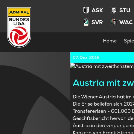
ASK
STU
SVR
WAC
Home
Spie
07. Dez. 2018
Austria mit z
Die Wiener Austria hat im
Die Erlse beliefen sich 20
Transfererlsen - 661.000 
Geschftsbericht hervor, d
Austria in den vergangen
Konzern von Frank Strona