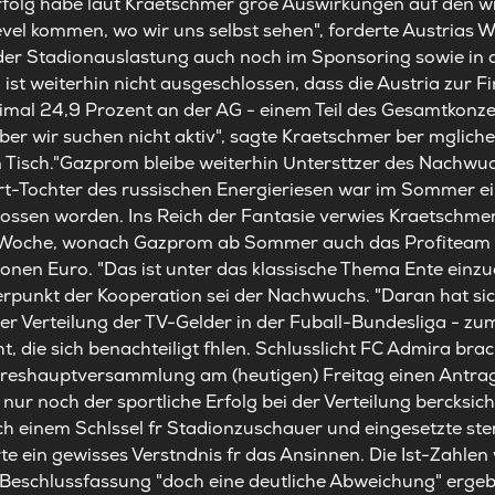
Erfolg habe laut Kraetschmer groe Auswirkungen auf den wi
evel kommen, wo wir uns selbst sehen", forderte Austrias Wi
er Stadionauslastung auch noch im Sponsoring sowie in 
 ist weiterhin nicht ausgeschlossen, dass die Austria zur 
mal 24,9 Prozent an der AG - einem Teil des Gesamtkonzern
ber wir suchen nicht aktiv", sagte Kraetschmer ber mgliche 
 Tisch."Gazprom bleibe weiterhin Untersttzer des Nachwu
rt-Tochter des russischen Energieriesen war im Sommer ei
ossen worden. Ins Reich der Fantasie verwies Kraetschmer
r Woche, wonach Gazprom ab Sommer auch das Profiteam un
ionen Euro. "Das ist unter das klassische Thema Ente einzu
rpunkt der Kooperation sei der Nachwuchs. "Daran hat sic
der Verteilung der TV-Gelder in der Fuball-Bundesliga - z
t, die sich benachteiligt fhlen. Schlusslicht FC Admira bra
hreshauptversammlung am (heutigen) Freitag einen Antrag
ur noch der sportliche Erfolg bei der Verteilung bercksic
 einem Schlssel fr Stadionzuschauer und eingesetzte ster
e ein gewisses Verstndnis fr das Ansinnen. Die Ist-Zahle
r Beschlussfassung "doch eine deutliche Abweichung" ergeb