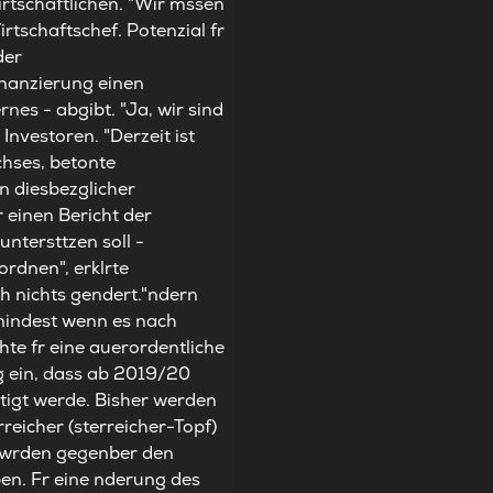
rtschaftlichen. "Wir mssen
rtschaftschef. Potenzial fr
der
Finanzierung einen
es - abgibt. "Ja, wir sind
Investoren. "Derzeit ist
chses, betonte
n diesbezglicher
 einen Bericht der
tersttzen soll -
ordnen", erklrte
h nichts gendert."ndern
umindest wenn es nach
chte fr eine auerordentliche
 ein, dass ab 2019/20
htigt werde. Bisher werden
reicher (sterreicher-Topf)
n wrden gegenber den
en. Fr eine nderung des