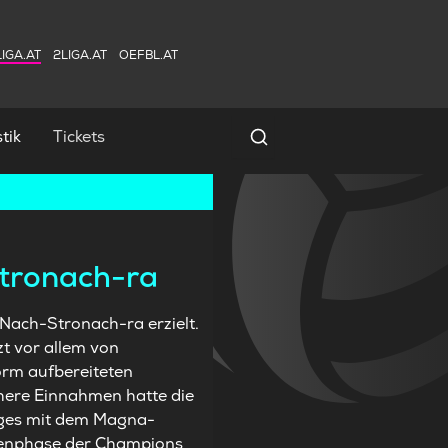
IGA.AT
2LIGA.AT
OEFBL.AT
tik
Tickets
Spielersuche
Stronach-ra
Nach-Stronach-ra erzielt.
zt vor allem von
orm aufbereiteten
Hhere Einnahmen hatte die
ages mit dem Magna-
ppenphase der Champions