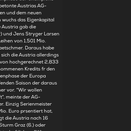
betonte Austrias AG-
hmen und dem neuen
n wuchs das Eigenkapital
 Austria gab die
r) und Jens Stryger Larsen
eihen von 1,501 Mio.
Kraetschmer. Daraus habe
ich die Austria allerdings
g von hochgerechnet 2,833
genommenen Kredits fr den
ppenphase der Europa
ufenden Saison der daraus
er vor. "Wir wollen
t", meinte der AG-
r. Einzig Serienmeister
o. Euro prsentiert hat,
gt die Austria nach 16
Sturm Graz (6.) oder