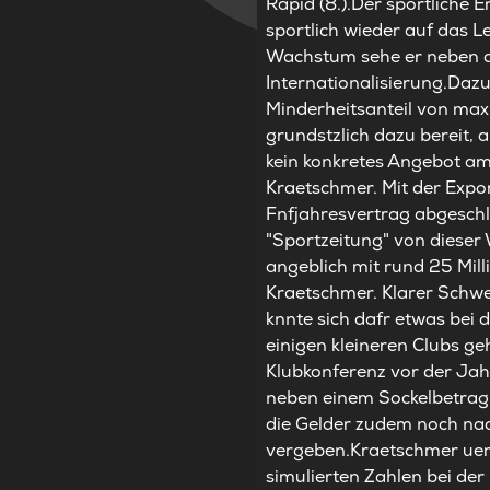
Rapid (8.).Der sportliche 
sportlich wieder auf das L
Wachstum sehe er neben d
Internationalisierung.Dazu
Minderheitsanteil von maxi
grundstzlich dazu bereit, a
kein konkretes Angebot am
Kraetschmer. Mit der Expo
Fnfjahresvertrag abgeschl
"Sportzeitung" von diese
angeblich mit rund 25 Mill
Kraetschmer. Klarer Schwe
knnte sich dafr etwas bei 
einigen kleineren Clubs geh
Klubkonferenz vor der Ja
neben einem Sockelbetrag n
die Gelder zudem noch nach
vergeben.Kraetschmer uert
simulierten Zahlen bei de