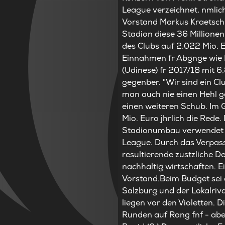
League verzeichnet, nmlic
Vorstand Markus Kraetschm
Stadion diese 36 Millione
des Clubs auf 2,022 Mio. E
Einnahmen fr Abgnge wie L
(Udinese) fr 2017/18 mit 6
gegenber. "Wir sind ein Cl
man auch nie einen Hehl g
einen weiteren Schub. Im 
Mio. Euro jhrlich die Rede
Stadionumbau verwendet we
League. Durch das Verpass
resultierende zustzliche D
nachhaltig wirtschaften. E
Vorstand.Beim Budget sei d
Salzburg und der Lokalriv
liegen vor den Violetten. D
Runden auf Rang fnf - abe