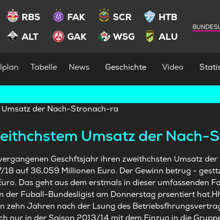
RBS
FAK
SCR
HTB
BUNDESL
ALT
GAK
WSG
ALU
lplan
Tabelle
News
Geschichte
Video
Statis
weithchstem Umsatz der Nach-
 vergangenen Geschftsjahr ihren zweithchsten Umsatz der 
17/18 auf 36,059 Millionen Euro. Der Gewinn betrug - gestt
Euro. Das geht aus dem erstmals in dieser umfassenden F
en der Fuball-Bundesligist am Donnerstag prsentiert hat.
en zehn Jahren nach der Lsung des Betriebsfhrungsvertr
ch nur in der Saison 2013/14 mit dem Einzug in die Gru