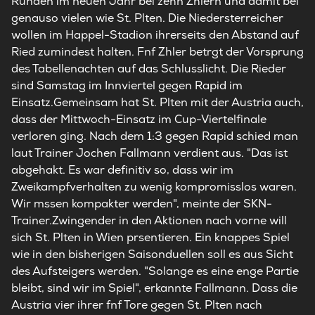
Runden im neuen Jahr bei zehn Zhlern und damit bei
genauso vielen wie St. Plten. Die Niedersterreicher
wollen im Happel-Stadion ihrerseits den Abstand auf
Ried zumindest halten. Fnf Zhler betrgt der Vorsprung
des Tabellenachten auf das Schlusslicht. Die Rieder
sind Samstag im Innviertel gegen Rapid im
Einsatz.Gemeinsam hat St. Plten mit der Austria auch,
dass der Mittwoch-Einsatz im Cup-Viertelfinale
verloren ging. Nach dem 1:3 gegen Rapid schied man
laut Trainer Jochen Fallmann verdient aus. "Das ist
abgehakt. Es war definitiv so, dass wir im
Zweikampfverhalten zu wenig kompromisslos waren.
Wir mssen kompakter werden", meinte der SKN-
Trainer.Zwingender in den Aktionen nach vorne will
sich St. Plten in Wien prsentieren. Ein knappes Spiel
wie in den bisherigen Saisonduellen soll es aus Sicht
des Aufsteigers werden. "Solange es eine enge Partie
bleibt, sind wir im Spiel", erkannte Fallmann. Dass die
Austria vier ihrer fnf Tore gegen St. Plten nach