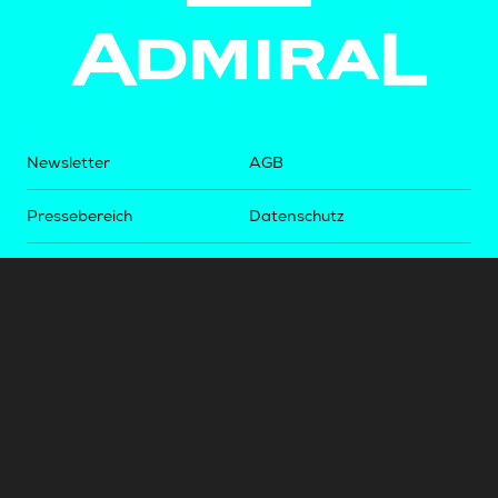
Newsletter
AGB
Pressebereich
Datenschutz
Impressum
BUNDESLIGA.AT
2LIGA.AT
OEFBL.AT