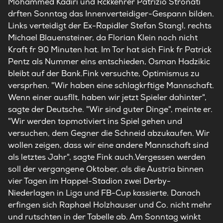
Mohammed Kadiri und Rckkehrer Patrizio Stronati
drften Sonntag das Innenverteidiger-Gespann bilden.
Links verteidigt der Ex-Rapidler Stefan Stangl, rechts
Michael Blauensteiner, da Florian Klein noch nicht
Kraft fr 90 Minuten hat. Im Tor hat sich Fink fr Patrick
Pentz als Nummer eins entschieden, Osman Hadzikic
bleibt auf der Bank.Fink versuchte, Optimismus zu
versprhen. "Wir haben eine schlagkrftige Mannschaft.
Wenn einer ausfllt, haben wir jetzt Spieler dahinter",
sagte der Deutsche. "Wir sind guter Dinge", meinte er.
"Wir werden topmotiviert ins Spiel gehen und
versuchen, dem Gegner die Schneid abzukaufen. Wir
wollen zeigen, dass wir eine andere Mannschaft sind
als letztes Jahr", sagte Fink auch.Vergessen werden
soll der vergangene Oktober, als die Austria binnen
vier Tagen im Happel-Stadion zwei Derby-
Niederlagen in Liga und FB-Cup kassierte. Danach
erfingen sich Raphael Holzhauser und Co. nicht mehr
und rutschten in der Tabelle ab. Am Sonntag winkt