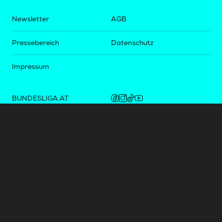
Newsletter
AGB
Pressebereich
Datenschutz
Impressum
BUNDESLIGA.AT
2LIGA.AT
OEFBL.AT
Fotos copyright by
©
2026
Österreichische Fußball-Bundesliga. Alle Rechte vorbehalten.