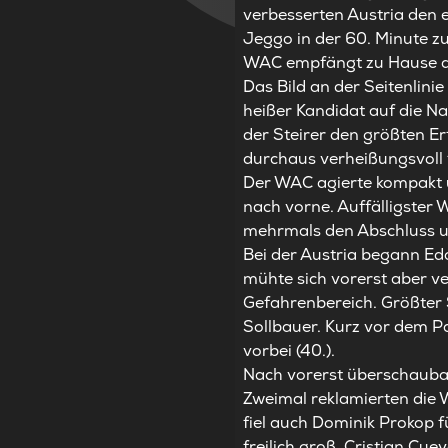
verbesserten Austria den 
Jeggo in der 60. Minute z
WAC empfängt zu Hause d
Das Bild an der Seitenlinie
heißer Kandidat auf die N
der Steirer den größten Er
durchaus verheißungsvoll 
Der WAC agierte kompakt un
nach vorne. Auffälligster
mehrmals den Abschluss un
Bei der Austria begann Ed
mühte sich vorerst aber v
Gefahrenbereich. Größter
Sollbauer. Kurz vor dem P
vorbei (40.).
Nach vorerst überschaubar
Zweimal reklamierten die W
fiel auch Dominik Prokop f
freilich groß. Cristian Cu