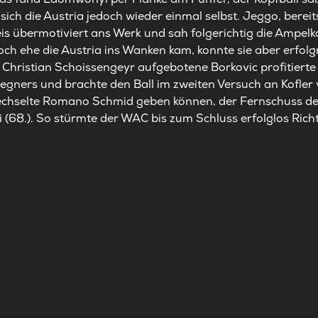
ich die Austria jedoch wieder einmal selbst. Jeggo, bereits
eis übermotiviert ans Werk und sah folgerichtig die Ampelk
Noch ehe die Austria ins Wanken kam, konnte sie aber erfol
n Christian Schoissengeyr aufgebotene Borkovic profitiert
egners und brachte den Ball im zweiten Versuch an Kofler 
echselte Romano Schmid geben können, der Fernschuss d
i (68.). So stürmte der WAC bis zum Schluss erfolglos Ric