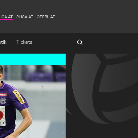
IGA.AT
2LIGA.AT
OEFBL.AT
tik
Tickets
Spielersuche