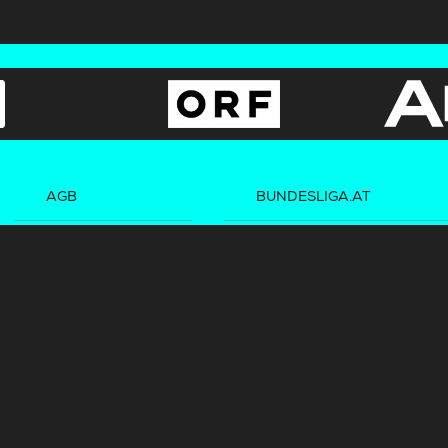
AGB
BUNDESLIGA.AT
Datenschutz
2LIGA.AT
OEFBL.AT
©
2026
Österreichische Fußball-Bundesliga. Alle Rechte vorbehalten.