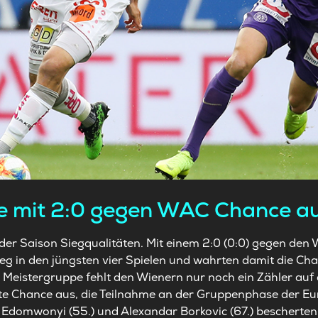
e mit 2:0 gegen WAC Chance auf
h der Saison Siegqualitäten. Mit einem 2:0 (0:0) gegen den 
g in den jüngsten vier Spielen und wahrten damit die Chan
Meistergruppe fehlt den Wienern nur noch ein Zähler auf 
rste Chance aus, die Teilnahme an der Gruppenphase der Eu
t Edomwonyi (55.) und Alexandar Borkovic (67.) bescherte