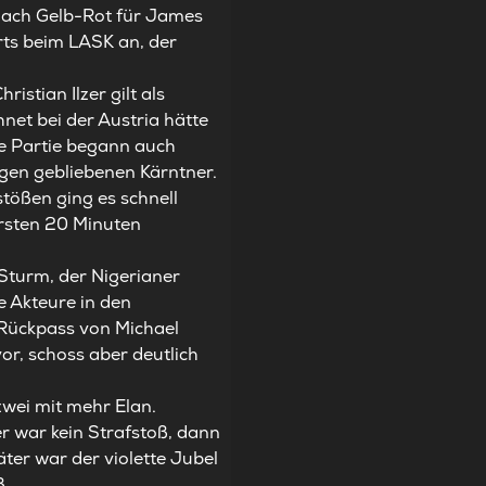
nach Gelb-Rot für James
rts beim LASK an, der
istian Ilzer gilt als
net bei der Austria hätte
ie Partie begann auch
agen gebliebenen Kärntner.
tößen ging es schnell
ersten 20 Minuten
Sturm, der Nigerianer
e Akteure in den
Rückpass von Michael
or, schoss aber deutlich
wei mit mehr Elan.
r war kein Strafstoß, dann
äter war der violette Jubel
ß.