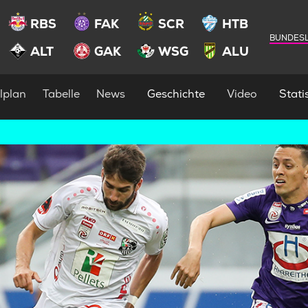
RBS
FAK
SCR
HTB
BUNDESL
ALT
GAK
WSG
ALU
lplan
Tabelle
News
Geschichte
Video
Statis