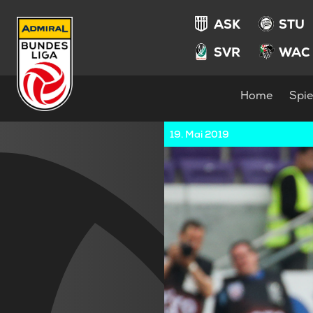
ASK
STU
SVR
WAC
Home
Spie
19. Mai 2019