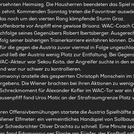
ersehnten Heimsieg. Die Hausherren beendeten das Spiel 
u zehnt. Kommenden Sonntag treten die Favoritner auswä
as noch um den vierten Rang kämpfende Sturm Graz.
 offenbarte vor Anpfiff eine gewisse Brisanz. WAC-Coach Chr
achfolge seines Gegenübers Robert Ibertsberger. Ausgerech
folg seiner bisherigen Trainerkarriere einfahren können. D
für die gegen die Austria zuvor viermal in Folge ungeschl
d ließ der Austria wenig Platz zur Entfaltung. Bei Gegens
 WAC-Akteur war Sekou Koita, der Angreifer suchte in den 
d war nur schwer zu kontrollieren.
omwonyi anstelle des gesperrten Christoph Monschein im 
ergebens. Die Wiener brachten bei ihren Aktionen zu wenig
 Schreckmoment für Alexander Kofler im WAC-Tor war ein 
ausenpfiff fand Uros Matic an der Strafraumgrenze Platz v
en Offensivbemühungen startete die Austria Spielhälfte z
iener Elfmeter: ein vermeintliches Handspiel von Sollbaue
ür Schiedsrichter Oliver Drachta zu schnell. Eine Minute sp
evas fand Edomwonyi per Flanke am Fünfer, der Kopfball sa