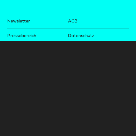
Newsletter
AGB
Pressebereich
Datenschutz
Impressum
BUNDESLIGA.AT
2LIGA.AT
OEFBL.AT
Fotos copyright by