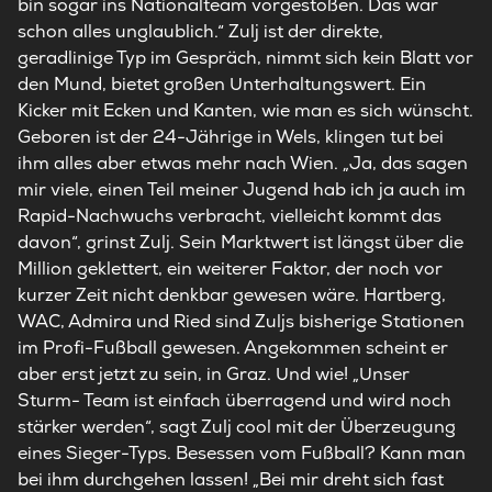
bin sogar ins Nationalteam vorgestoßen. Das war
schon alles unglaublich.“ Zulj ist der direkte,
geradlinige Typ im Gespräch, nimmt sich kein Blatt vor
den Mund, bietet großen Unterhaltungswert. Ein
Kicker mit Ecken und Kanten, wie man es sich wünscht.
Geboren ist der 24-Jährige in Wels, klingen tut bei
ihm alles aber etwas mehr nach Wien. „Ja, das sagen
mir viele, einen Teil meiner Jugend hab ich ja auch im
Rapid-Nachwuchs verbracht, vielleicht kommt das
davon“, grinst Zulj. Sein Marktwert ist längst über die
Million geklettert, ein weiterer Faktor, der noch vor
kurzer Zeit nicht denkbar gewesen wäre. Hartberg,
WAC, Admira und Ried sind Zuljs bisherige Stationen
im Profi-Fußball gewesen. Angekommen scheint er
aber erst jetzt zu sein, in Graz. Und wie! „Unser
Sturm- Team ist einfach überragend und wird noch
stärker werden“, sagt Zulj cool mit der Überzeugung
eines Sieger-Typs. Besessen vom Fußball? Kann man
bei ihm durchgehen lassen! „Bei mir dreht sich fast