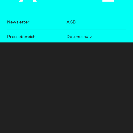
Newsletter
AGB
Pressebereich
Datenschutz
Impressum
BUNDESLIGA.AT
2LIGA.AT
OEFBL.AT
Fotos copyright by