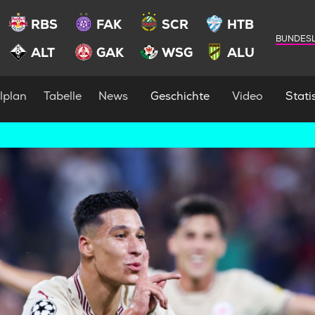
RBS
FAK
SCR
HTB
BUNDESL
ALT
GAK
WSG
ALU
lplan
Tabelle
News
Geschichte
Video
Statis