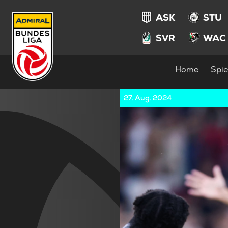
ASK
STU
SVR
WAC
Home
Spie
27. Aug. 2024