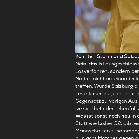
Könnten Sturm und Salzbu
Nein, das ist ausgeschlos
Losverfahren, sondern pe
Nation nicht aufeinandert
treffen. Würde Salzburg al
Leverkusen zugelost bekom
Gegensatz zu vorigen Aus
sie sich befinden, ebenfal
Was ist sonst noch neu in
Statt wie bisher 32, gibt es
Mannschaften zusammengefa
nun acht Matches gegen ac