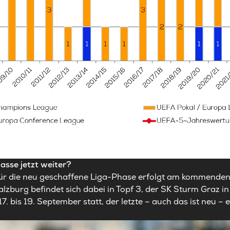
lasse jetzt weiter?
für die neu geschaffene Liga-Phase erfolgt am kommende
alzburg befindet sich dabei in Topf 3, der SK Sturm Graz in
17. bis 19. September statt, der letzte – auch das ist neu