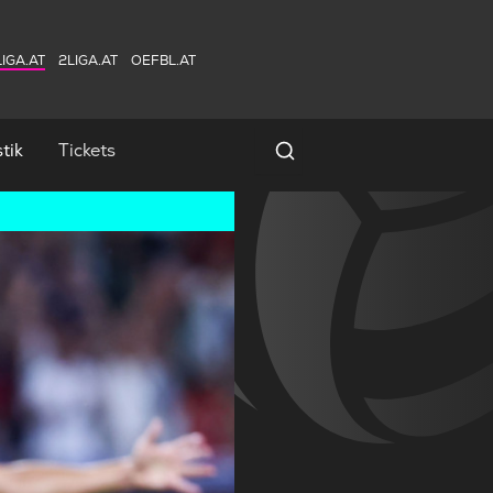
IGA.AT
2LIGA.AT
OEFBL.AT
tik
Tickets
Spielersuche