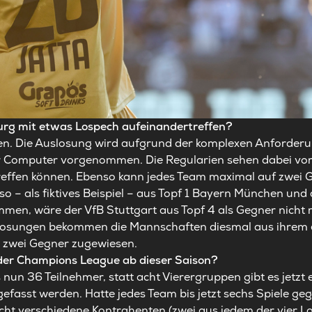
rg mit etwas Lospech aufeinandertreffen?
sen. Die Auslosung wird aufgrund der komplexen Anforderu
r Computer vorgenommen. Die Regularien sehen dabei vor
reffen können. Ebenso kann jedes Team maximal auf zwei 
so – als fiktives Beispiel – aus Topf 1 Bayern München und
men, wäre der VfB Stuttgart aus Topf 4 als Gegner nicht 
losungen bekommen die Mannschaften diesmal aus ihrem e
ls zwei Gegner zugewiesen.
 der Champions League ab dieser Saison?
 nun 36 Teilnehmer, statt acht Vierergruppen gibt es jetzt ei
sst werden. Hatte jedes Team bis jetzt sechs Spiele gege
ht verschiedene Kontrahenten (zwei aus jedem der vier Lo