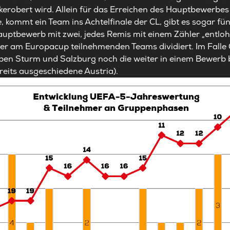
robert wird. Allein für das Erreichen des Hauptbewerbes d
, kommt ein Team ins Achtelfinale der CL, gibt es sogar f
auptbewerb mit zwei, jedes Remis mit einem Zähler „entlohn
er am Europacup teilnehmenden Teams dividiert. Im Falle Ö
eben Sturm und Salzburg noch die weiter in einem Bewerb 
reits ausgeschiedene Austria).