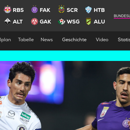
RBS
FAK
SCR
HTB
BUNDESL
ALT
GAK
WSG
ALU
lplan
Tabelle
News
Geschichte
Video
Statis