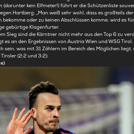
n (darunter kein Elfmeter!) führt er die Schützenliste souv
gen Hartberg. „Man weiß sehr wohl, dass es großteils de
en bekomme oder zu keinen Abschlüssen komme, wird es für
ge gebürtige Klagenfurter.
em Sieg sind die Kärntner nicht mehr aus den Top 6 zu ve
gt es an den Ergebnissen von Austria Wien und WSG Tirol.
 sein, was mit 31 Zählern im Bereich des Möglichen liegt, s
 Tiroler (2:2 und 3:2).
te)