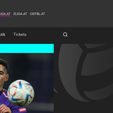
IGA.AT
2LIGA.AT
OEFBL.AT
tik
Tickets
Spielersuche