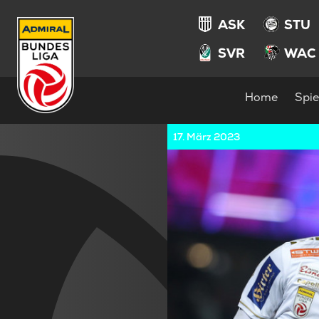
ASK
STU
SVR
WAC
Home
Spie
17. März 2023