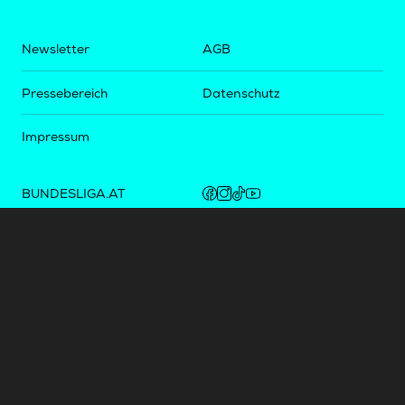
Newsletter
AGB
Pressebereich
Datenschutz
Impressum
BUNDESLIGA.AT
2LIGA.AT
OEFBL.AT
Fotos copyright by
©
2026
Österreichische Fußball-Bundesliga. Alle Rechte vorbehalten.