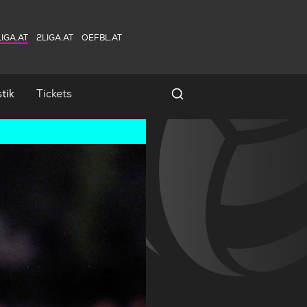
IGA.AT
2LIGA.AT
OEFBL.AT
tik
Tickets
Spielersuche