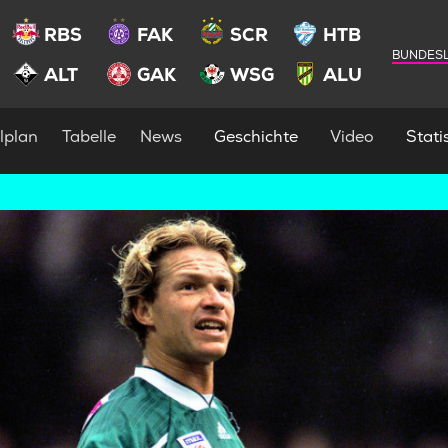
RBS
FAK
SCR
HTB
BUNDESL
ALT
GAK
WSG
ALU
lplan
Tabelle
News
Geschichte
Video
Statis