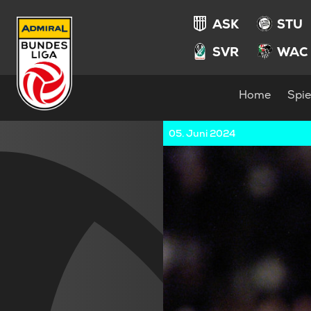
ASK
STU
SVR
WAC
Home
Spie
05. Juni 2024