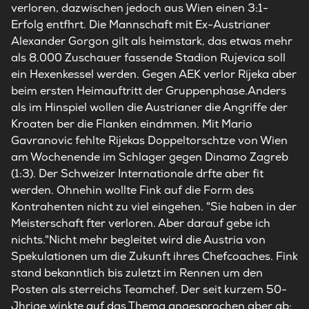
verloren, dazwischen jedoch aus Wien einen 3:1-
Erfolg entfhrt. Die Mannschaft mit Ex-Austrianer
Alexander Gorgon gilt als heimstark, das etwas mehr
als 8.000 Zuschauer fassende Stadion Rujevica soll
ein Hexenkessel werden. Gegen AEK verlor Rijeka aber
beim ersten Heimauftritt der Gruppenphase.Anders
als im Hinspiel wollen die Austrianer die Angriffe der
Kroaten ber die Flanken eindmmen. Mit Mario
Gavranovic fehlte Rijekas Doppeltorschtze von Wien
am Wochenende im Schlager gegen Dinamo Zagreb
(1:3). Der Schweizer Internationale drfte aber fit
werden. Ohnehin wollte Fink auf die Form des
Kontrahenten nicht zu viel eingehen. "Sie haben in der
Meisterschaft fter verloren. Aber darauf gebe ich
nichts."Nicht mehr begleitet wird die Austria von
Spekulationen um die Zukunft ihres Chefcoaches. Fink
stand bekanntlich bis zuletzt im Rennen um den
Posten als sterreichs Teamchef. Der seit kurzem 50-
Jhrige winkte auf das Thema angesprochen aber ab: