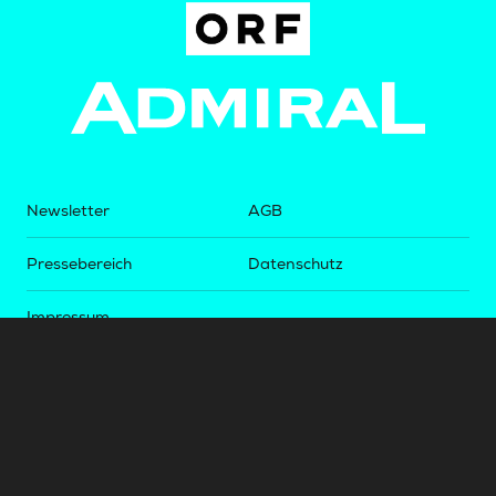
Newsletter
AGB
Pressebereich
Datenschutz
Impressum
BUNDESLIGA.AT
2LIGA.AT
OEFBL.AT