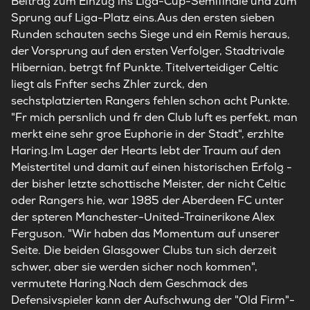
Beitrag zum Einzug ins Liga-Cup-Semifinale und zum
Sprung auf Liga-Platz eins.Aus den ersten sieben
Runden schauten sechs Siege und ein Remis heraus,
der Vorsprung auf den ersten Verfolger, Stadtrivale
Hibernian, betrgt fnf Punkte. Titelverteidiger Celtic
liegt als Fnfter sechs Zhler zurck, den
sechstplatzierten Rangers fehlen schon acht Punkte.
"Fr mich persnlich und fr den Club luft es perfekt, man
merkt eine sehr groe Euphorie in der Stadt", erzhlte
Haring.Im Lager der Hearts lebt der Traum auf den
Meistertitel und damit auf einen historischen Erfolg -
der bisher letzte schottische Meister, der nicht Celtic
oder Rangers hie, war 1985 der Aberdeen FC unter
der spteren Manchester-United-Trainerikone Alex
Ferguson. "Wir haben das Momentum auf unserer
Seite. Die beiden Glasgower Clubs tun sich derzeit
schwer, aber sie werden sicher noch kommen",
vermutete Haring.Nach dem Geschmack des
Defensivspieler kann der Aufschwung der "Old Firm"-