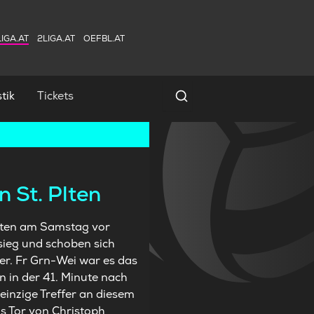
IGA.AT
2LIGA.AT
OEFBL.AT
tik
Tickets
Spielersuche
 St. Plten
erten am Samstag vor
sieg und schoben sich
zter. Fr Grn-Wei war es das
 in der 41. Minute nach
inzige Treffer an diesem
as Tor von Christoph