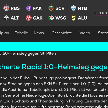
RBS
FAK
SCR
HTB
BUNDESL
ALT
GAK
WSG
ALU
lplan
Tabelle
News
Geschichte
Video
Statis
cherte Rapid 1:0-Heimsieg gegen
rend in der Fuball-Bundesliga prolongiert. Die Wiener fei
anz Stadion gegen den SKN St. Plten einen 1:0-(1:0)-Heim
ie Austria auf Tabellenplatz drei. St. Plten ist weiter Let
in Serie ohne Niederlage.Joelinton brachte die Hausherren
 Louis Schaub und Thomas Murg in Fhrung. Es sollte der e
ben. In der zweiten Hlfte bestrmte Rapid zeitweise wild d