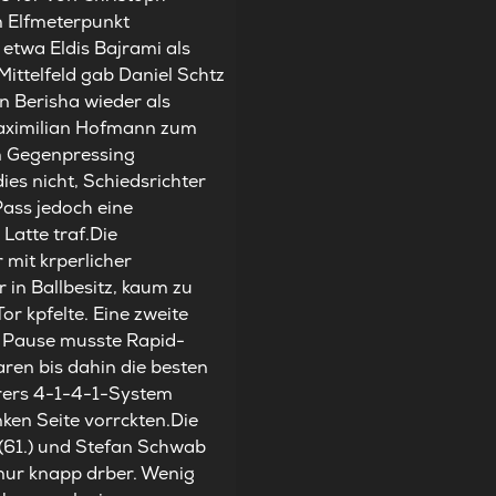
m Elfmeterpunkt
etwa Eldis Bajrami als
ittelfeld gab Daniel Schtz
n Berisha wieder als
Maximilian Hofmann zum
em Gegenpressing
ies nicht, Schiedsrichter
ass jedoch eine
 Latte traf.Die
 mit krperlicher
in Ballbesitz, kaum zu
r kpfelte. Eine zweite
r Pause musste Rapid-
ren bis dahin die besten
derers 4-1-4-1-System
nken Seite vorrckten.Die
 (61.) und Stefan Schwab
s nur knapp drber. Wenig