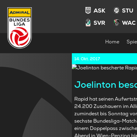
ASK
STU
SVR
WAC
Home
Spie
14. Okt. 2017
Joelinton bes
Rapid hat seinen Aufwrtst
24.200 Zuschauern im Alli
zumindest bis Sonntag vor d
sechste Bundesliga-Match 
einem Doppelpass zwischen
Abend in Wien-Penzing blei