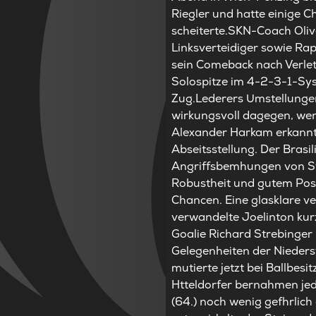
Riegler und hatte einige 
scheiterte.SKN-Coach Olive
Linksverteidiger sowie Ra
sein Comeback nach Verlet
Solospitze im 4-2-3-1-Sys
Zug.Lederers Umstellungen
wirkungsvoll dagegen, wenn
Alexander Harkam erkannte
Abseitsstellung. Der Brasil
Angriffsbemhungen von St.
Robustheit und gutem Posi
Chancen. Eine glasklare v
verwandelte Joelinton kur
Goalie Richard Strebinger 
Gelegenheiten der Niederst
mutierte jetzt bei Ballbesi
Htteldorfer bernahmen jedo
(64.) noch wenig gefhrlich