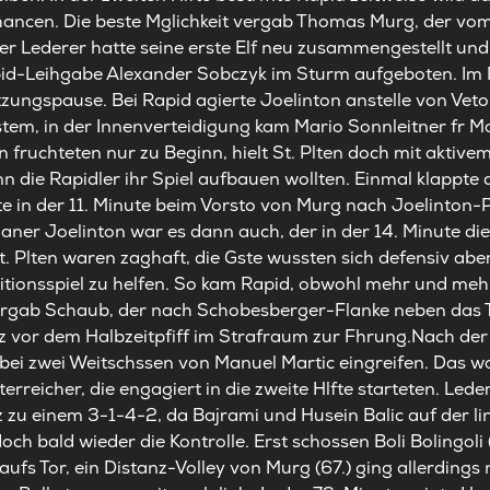
Chancen. Die beste Mglichkeit vergab Thomas Murg, der vo
r Lederer hatte seine erste Elf neu zusammengestellt und 
pid-Leihgabe Alexander Sobczyk im Sturm aufgeboten. Im M
zungspause. Bei Rapid agierte Joelinton anstelle von Veto
tem, in der Innenverteidigung kam Mario Sonnleitner fr 
 fruchteten nur zu Beginn, hielt St. Plten doch mit aktiv
 die Rapidler ihr Spiel aufbauen wollten. Einmal klappte d
 in der 11. Minute beim Vorsto von Murg nach Joelinton-P
ianer Joelinton war es dann auch, der in der 14. Minute die
 Plten waren zaghaft, die Gste wussten sich defensiv aber
tionsspiel zu helfen. So kam Rapid, obwohl mehr und mehr 
ergab Schaub, der nach Schobesberger-Flanke neben das To
z vor dem Halbzeitpfiff im Strafraum zur Fhrung.Nach de
bei zwei Weitschssen von Manuel Martic eingreifen. Das wa
erreicher, die engagiert in die zweite Hlfte starteten. Le
tz zu einem 3-1-4-2, da Bajrami und Husein Balic auf der li
ch bald wieder die Kontrolle. Erst schossen Boli Bolingoli
 aufs Tor, ein Distanz-Volley von Murg (67.) ging allerding