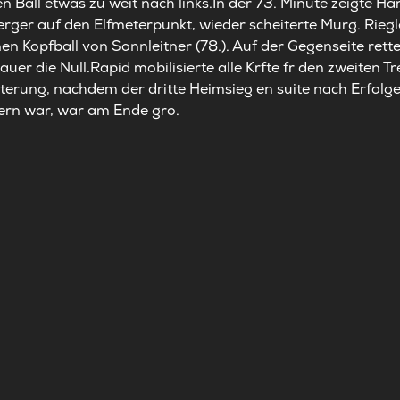
den Ball etwas zu weit nach links.In der 73. Minute zeigte 
rger auf den Elfmeterpunkt, wieder scheiterte Murg. Riegl
en Kopfball von Sonnleitner (78.). Auf der Gegenseite rett
er die Null.Rapid mobilisierte alle Krfte fr den zweiten Tr
ichterung, nachdem der dritte Heimsieg en suite nach Erfo
ern war, war am Ende gro.