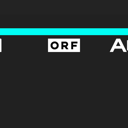
AGB
BUNDESLIGA.AT
Datenschutz
2LIGA.AT
OEFBL.AT