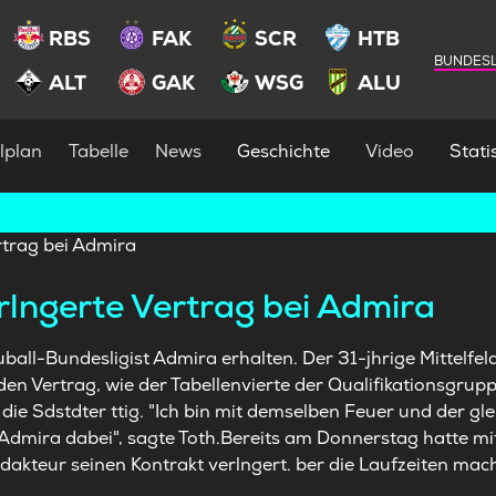
RBS
FAK
SCR
HTB
BUNDESL
ALT
GAK
WSG
ALU
lplan
Tabelle
News
Geschichte
Video
Statis
rlngerte Vertrag bei Admira
uball-Bundesligist Admira erhalten. Der 31-jhrige Mittelfel
en Vertrag, wie der Tabellenvierte der Qualifikationsgru
 die Sdstdter ttig. "Ich bin mit demselben Feuer und der gl
 Admira dabei", sagte Toth.Bereits am Donnerstag hatte m
eldakteur seinen Kontrakt verlngert. ber die Laufzeiten mac