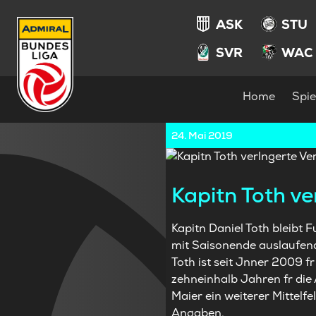
ASK
STU
SVR
WAC
Home
Spie
24. Mai 2019
Kapitn Toth ve
Kapitn Daniel Toth bleibt F
mit Saisonende auslaufend
Toth ist seit Jnner 2009 fr
zehneinhalb Jahren fr die
Maier ein weiterer Mittelf
Angaben.