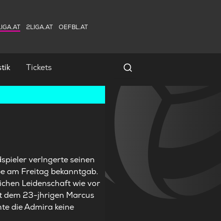
IGA.AT
2LIGA.AT
OEFBL.AT
tik
Tickets
Spielersuche
dspieler verlngerte seinen
ppe am Freitag bekanntgab.
eichen Leidenschaft wie vor
it dem 23-jhrigen Marcus
hte die Admira keine