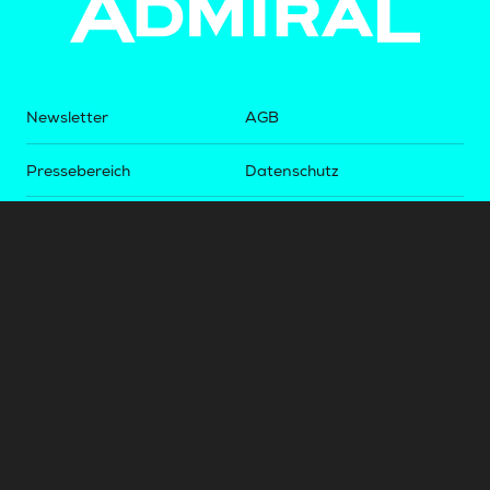
Newsletter
AGB
Pressebereich
Datenschutz
Impressum
BUNDESLIGA.AT
2LIGA.AT
OEFBL.AT
Fotos copyright by