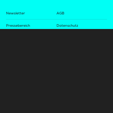
Newsletter
AGB
Pressebereich
Datenschutz
Impressum
BUNDESLIGA.AT
2LIGA.AT
OEFBL.AT
Fotos copyright by
©
2026
Österreichische Fußball-Bundesliga. Alle Rechte vorbehalten.