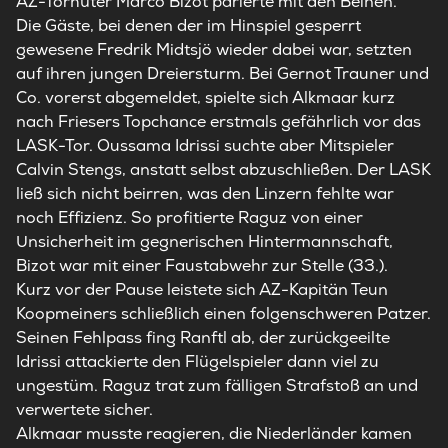
AZ-Torhüter Marco Bizot parierte mit den Beinen.
Die Gäste, bei denen der im Hinspiel gesperrt
gewesene Fredrik Midtsjö wieder dabei war, setzten
auf ihren jungen Dreiersturm. Bei Gernot Trauner und
Co. vorerst abgemeldet, spielte sich Alkmaar kurz
nach Friesers Topchance erstmals gefährlich vor das
LASK-Tor. Oussama Idrissi suchte aber Mitspieler
Calvin Stengs, anstatt selbst abzuschließen. Der LASK
ließ sich nicht beirren, was den Linzern fehlte war
noch Effizienz. So profitierte Raguz von einer
Unsicherheit im gegnerischen Hintermannschaft,
Bizot war mit einer Faustabwehr zur Stelle (33.).
Kurz vor der Pause leistete sich AZ-Kapitän Teun
Koopmeiners schließlich einen folgenschweren Patzer.
Seinen Fehlpass fing Ranftl ab, der zurückgeeilte
Idrissi attackierte den Flügelspieler dann viel zu
ungestüm. Raguz trat zum fälligen Strafstoß an und
verwertete sicher.
Alkmaar musste reagieren, die Niederländer kamen