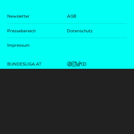
Newsletter
AGB
Pressebereich
Datenschutz
Impressum
BUNDESLIGA.AT
2LIGA.AT
OEFBL.AT
Fotos copyright by
©
2026
Österreichische Fußball-Bundesliga. Alle Rechte vorbehalten.