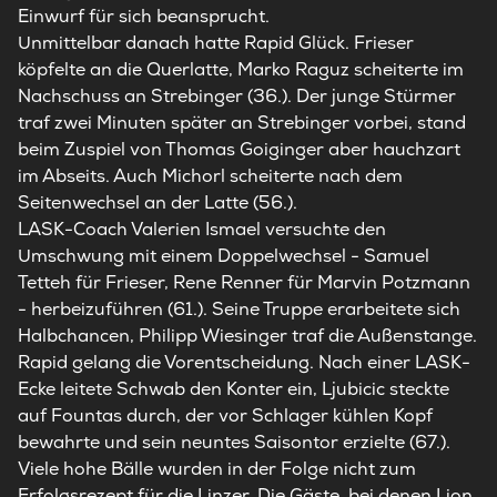
Einwurf für sich beansprucht.
Unmittelbar danach hatte Rapid Glück. Frieser
köpfelte an die Querlatte, Marko Raguz scheiterte im
Nachschuss an Strebinger (36.). Der junge Stürmer
traf zwei Minuten später an Strebinger vorbei, stand
beim Zuspiel von Thomas Goiginger aber hauchzart
im Abseits. Auch Michorl scheiterte nach dem
Seitenwechsel an der Latte (56.).
LASK
-Coach Valerien Ismael versuchte den
Umschwung mit einem Doppelwechsel - Samuel
Tetteh für Frieser, Rene Renner für Marvin Potzmann
- herbeizuführen (61.). Seine Truppe erarbeitete sich
Halbchancen, Philipp Wiesinger traf die Außenstange.
Rapid gelang die Vorentscheidung. Nach einer
LASK
-
Ecke leitete Schwab den Konter ein, Ljubicic steckte
auf Fountas durch, der vor Schlager kühlen Kopf
bewahrte und sein neuntes Saisontor erzielte (67.).
Viele hohe Bälle wurden in der Folge nicht zum
Erfolgsrezept für die Linzer. Die Gäste, bei denen Lion