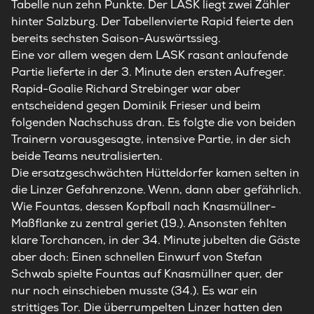
Tabelle nun zehn Punkte. Der
LASK
liegt zwei Zähler
hinter Salzburg. Der Tabellenvierte Rapid feierte den
bereits sechsten Saison-Auswärtssieg.
Eine vor allem wegen dem
LASK
rasant anlaufende
Partie lieferte in der 3. Minute den ersten Aufreger.
Rapid-Goalie Richard Strebinger war aber
entscheidend gegen Dominik Frieser und beim
folgenden Nachschuss dran. Es folgte die von beiden
Trainern vorausgesagte, intensive Partie, in der sich
beide Teams neutralisierten.
Die ersatzgeschwächten Hütteldorfer kamen selten in
die Linzer Gefahrenzone. Wenn, dann aber gefährlich.
Wie Fountas, dessen Kopfball nach Knasmüllner-
Maßflanke zu zentral geriet (19.). Ansonsten fehlten
klare Torchancen, in der 34. Minute jubelten die Gäste
aber doch: Einen schnellen Einwurf von Stefan
Schwab spielte Fountas auf Knasmüllner quer, der
nur noch einschieben musste (34.). Es war ein
strittiges Tor. Die überrumpelten Linzer hatten den