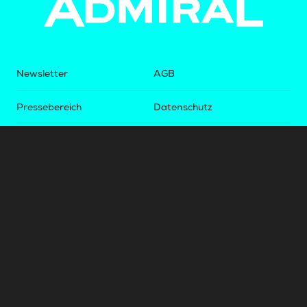
Newsletter
AGB
Pressebereich
Datenschutz
Impressum
BUNDESLIGA.AT
2LIGA.AT
OEFBL.AT
Fotos copyright by