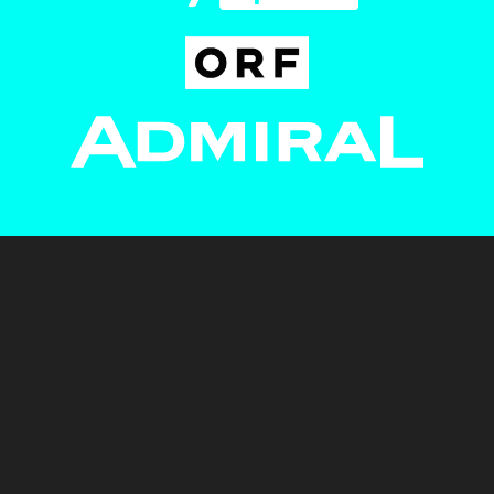
Newsletter
AGB
Pressebereich
Datenschutz
Impressum
BUNDESLIGA.AT
2LIGA.AT