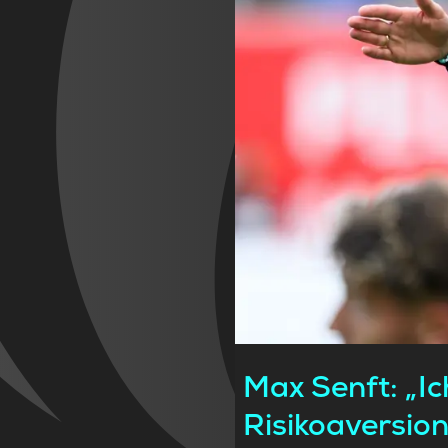
Max Senft: „Ic
Risikoaversio