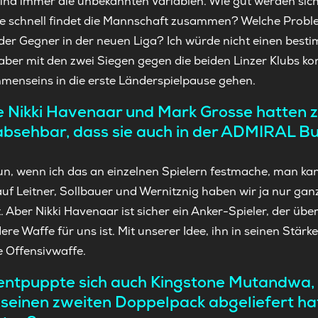
ind immer die unbekannten Variablen. Wie gut werden sich
wie schnell findet die Mannschaft zusammen? Welche Prob
 der Gegner in der neuen Liga? Ich würde nicht einen bes
aber mit den zwei Siegen gegen die beiden Linzer Klubs k
menseins in die erste Länderspielpause gehen.
ie Nikki Havenaar und Mark Grosse hatten z
absehbar, dass sie auch in der ADMIRAL Bu
tun, wenn ich das an einzelnen Spielern festmache, man ka
f Leitner, Sollbauer und Wernitznig haben wir ja nur gan
 Aber Nikki Havenaar ist sicher ein Anker-Spieler, der übe
re Waffe für uns ist. Mit unserer Idee, ihn in seinen Stärken
e Offensivwaffe.
entpuppte sich auch Kingstone Mutandwa, 
 seinen zweiten Doppelpack abgeliefert h