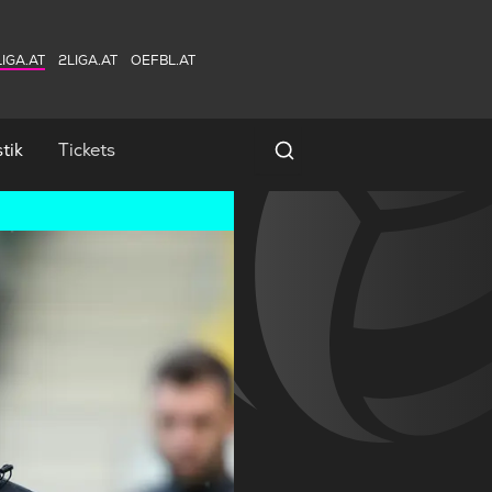
IGA.AT
2LIGA.AT
OEFBL.AT
tik
Tickets
Spielersuche