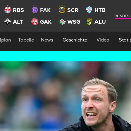
RBS
FAK
SCR
HTB
BUNDESL
ALT
GAK
WSG
ALU
lplan
Tabelle
News
Geschichte
Video
Statis