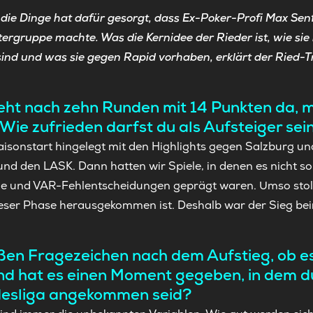
f die Dinge hat dafür gesorgt, dass Ex-Poker-Profi Max Sen
tergruppe machte. Was die Kernidee der Rieder ist, wie si
d und was sie gegen Rapid vorhaben, erklärt der Ried-T
teht nach zehn Runden mit 14 Punkten da, 
Wie zufrieden darfst du als Aufsteiger sei
aisonstart hingelegt mit den Highlights gegen Salzburg u
d den LASK. Dann hatten wir Spiele, in denen es nicht so g
e und VAR-Fehlentscheidungen geprägt waren. Umso stolze
ieser Phase herausgekommen ist. Deshalb war der Sieg b
en Fragezeichen nach dem Aufstieg, ob es
und hat es einen Moment gegeben, in dem d
ndesliga angekommen seid?