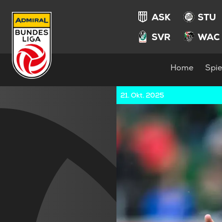
ASK
STU
SVR
WAC
Home
Spie
21. Okt. 2025