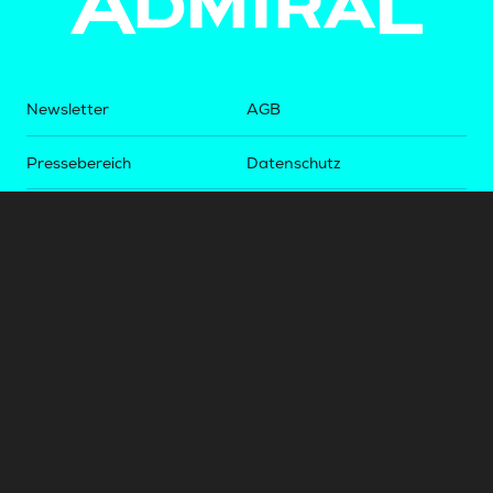
Newsletter
AGB
Pressebereich
Datenschutz
Impressum
BUNDESLIGA.AT
2LIGA.AT
OEFBL.AT
Fotos copyright by