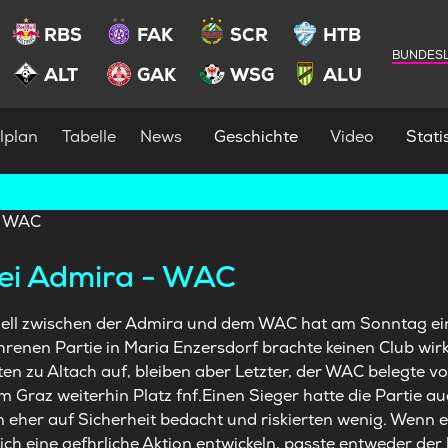
RBS
FAK
SCR
HTB
BUNDESL
ALT
GAK
WSG
ALU
lplan
Tabelle
News
Geschichte
Video
Statis
ei Admira - WAC
ell zwischen der Admira und dem WAC hat am Sonntag ein
renen Partie in Maria Enzersdorf brachte keinen Club wirkl
en zu Altach auf, bleiben aber Letzter, der WAC belegte v
 Graz weiterhin Platz fnf.Einen Sieger hatte die Partie auc
eher auf Sicherheit bedacht und riskierten wenig. Wenn 
ich eine gefhrliche Aktion entwickeln, passte entweder der 