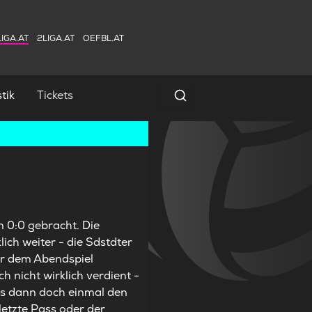
IGA.AT
2LIGA.AT
OEFBL.AT
tik
Tickets
Spielersuche
 0:0 gebracht. Die
ich weiter - die Sdstdter
or dem Abendspiel
h nicht wirklich verdient -
es dann doch einmal den
letzte Pass oder der