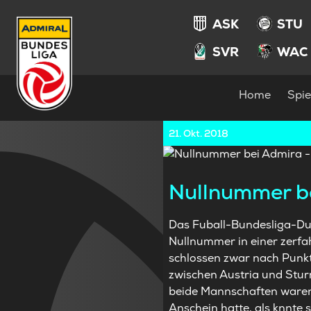
ASK
STU
SVR
WAC
Home
Spie
21. Okt. 2018
Nullnummer b
Das Fuball-Bundesliga-Du
Nullnummer in einer zerfah
schlossen zwar nach Punkt
zwischen Austria und Sturm
beide Mannschaften waren 
Anschein hatte, als knnte s