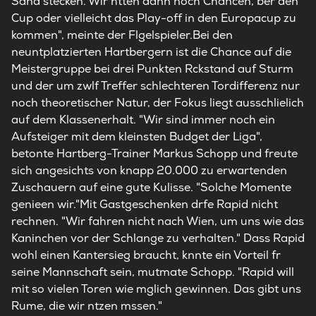
Sand stecken. Wir htten dann noch Chancen, ber den
Cup oder vielleicht das Play-off in den Europacup zu
kommen", meinte der Flgelspieler.Bei den
neuntplatzierten Hartbergern ist die Chance auf die
Meistergruppe bei drei Punkten Rckstand auf Sturm
und der um zwlf Treffer schlechteren Tordifferenz nur
noch theoretischer Natur, der Fokus liegt ausschlielich
auf dem Klassenerhalt. "Wir sind immer noch ein
Aufsteiger mit dem kleinsten Budget der Liga",
betonte Hartberg-Trainer Markus Schopp und freute
sich angesichts von knapp 20.000 zu erwartenden
Zuschauern auf eine gute Kulisse. "Solche Momente
genieen wir."Mit Gastgeschenken drfe Rapid nicht
rechnen. "Wir fahren nicht nach Wien, um uns wie das
Kaninchen vor der Schlange zu verhalten." Dass Rapid
wohl einen Kantersieg braucht, knnte ein Vorteil fr
seine Mannschaft sein, mutmate Schopp. "Rapid will
mit so vielen Toren wie mglich gewinnen. Das gibt uns
Rume, die wir ntzen mssen."