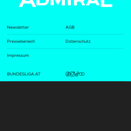
Newsletter
AGB
Pressebereich
Datenschutz
Impressum
BUNDESLIGA.AT
2LIGA.AT
OEFBL.AT
Fotos copyright by