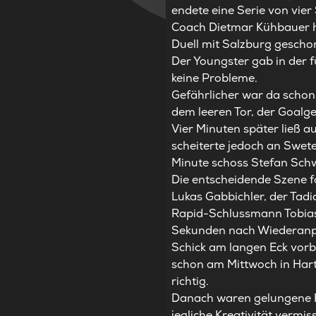
endete eine Serie von vier 
Coach Dietmar Kühbauer ha
Duell mit Salzburg gescho
Der Youngster gab in der 
keine Probleme.
Gefährlicher war da schon 
dem leeren Tor, der Goalge
Vier Minuten später ließ a
scheiterte jedoch an Swet
Minute schoss Stefan Sch
Die entscheidende Szene fo
Lukas Gabbichler, der Tadi
Rapid-Schlussmann Tobias
Sekunden nach Wiederanpfi
Schick am langen Eck vorb
schon am Mittwoch in Hart
richtig.
Danach waren gelungene R
jegliche Kreativität vermi