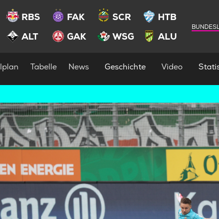
RBS
FAK
SCR
HTB
BUNDESL
ALT
GAK
WSG
ALU
lplan
Tabelle
News
Geschichte
Video
Statis