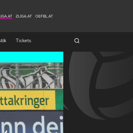
IGA.AT
2LIGA.AT
OEFBL.AT
tik
Tickets
Spielersuche