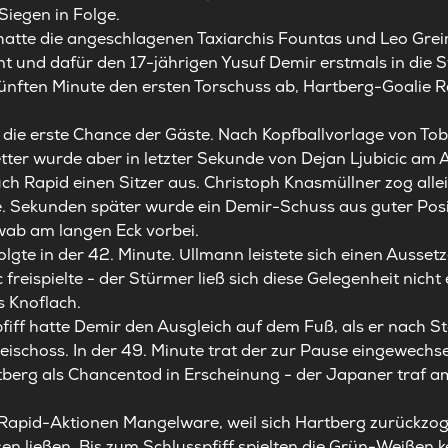
Siegen in Folge.
tte die angeschlagenen Taxiarchis Fountas und Leo Greim
nt und dafür den 17-jährigen Yusuf Demir erstmals in die 
fünften Minute den ersten Torschuss ab, Hartberg-Goalie 
die erste Chance der Gäste. Nach Kopfballvorlage von Tobi
tter wurde aber in letzter Sekunde von Dejan Ljubicic am A
uch Rapid einen Sitzer aus. Christoph Knasmüllner zog alle
e. Sekunden später wurde ein Demir-Schuss aus guter Posit
wab am langen Eck vorbei.
lgte in der 42. Minute. Ullmann leistete sich einen Aussetz
c freispielte - der Stürmer ließ sich diese Gelegenheit ni
 Knoflach.
ff hatte Demir den Ausgleich auf dem Fuß, als er nach S
eischoss. In der 49. Minute trat der zur Pause eingewechs
berg als Chancentod in Erscheinung - der Japaner traf am
apid-Aktionen Mangelware, weil sich Hartberg zurückzog 
ssen ließen. Bis zum Schlusspfiff spielten die Grün-Weißen