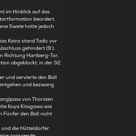
l im Hinblick auf das
Startformation beordert.
Rene Swete hatte jedoch
as Kainz stand Tadic vor
bschluss gehindert (9.).
in Richtung Hartberg-Tor,
ion abgeblockt, in der 32.
er und servierte den Ball
cht entgehen und bezwang
tanglpass von Thorsten
elte Koya Kitagawa wie
 Fünfer den Ball nicht
und die Hütteldorfer
 keine zwingende