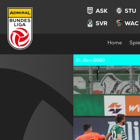
ASK
STU
SVR
WAC
Home
Spie
21. Juni 2020