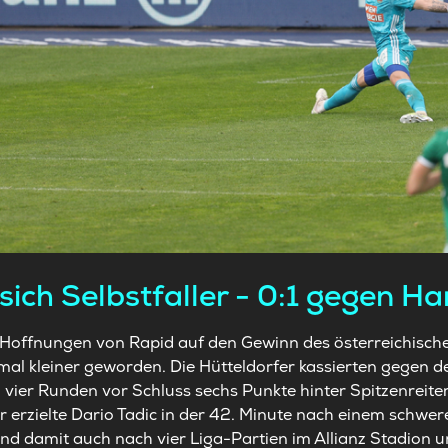
 sich Selbstfaller - 0:1 gegen H
 Hoffnungen von Rapid auf den Gewinn des österreichische
al kleiner geworden. Die Hütteldorfer kassierten gegen d
vier Runden vor Schluss sechs Punkte hinter Spitzenreiter
 erzielte Dario Tadic in der 42. Minute nach einem schwer
ind damit auch nach vier Liga-Partien im Allianz Stadion 