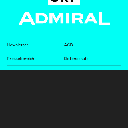
Newsletter
AGB
Pressebereich
Datenschutz
Impressum
BUNDESLIGA.AT
2LIGA.AT
OEFBL.AT