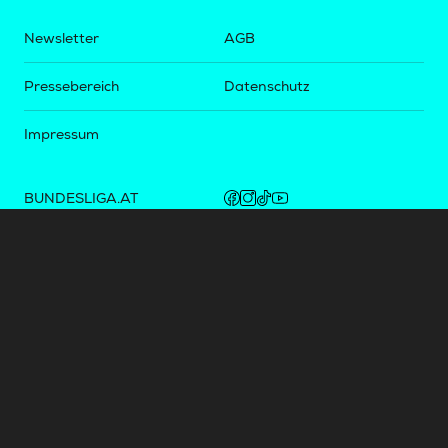
Newsletter
AGB
Pressebereich
Datenschutz
Impressum
BUNDESLIGA.AT
2LIGA.AT
OEFBL.AT
Fotos copyright by
©
2026
Österreichische Fußball-Bundesliga. Alle Rechte vorbehalten.