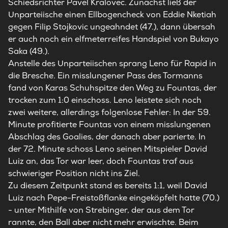
Schiedsrichter Pavel Kralovec. Zunächst ließ der
Unparteiische einen Ellbogencheck von Eddie Nketiah
gegen Filip Stojkovic ungeahndet (47.), dann übersah
er auch noch ein elfmeterreifes Handspiel von Bukayo
Saka (49.).
Anstelle des Unparteiischen sprang Leno für Rapid in
die Bresche. Ein misslungener Pass des Tormanns
fand von Karas Schuhspitze den Weg zu Fountas, der
trocken zum 1:0 einschoss. Leno leistete sich noch
zwei weitere, allerdings folgenlose Fehler: In der 59.
Minute profitierte Fountas von einem misslungenen
Abschlag des Goalies, der danach aber parierte. In
der 72. Minute schoss Leno seinen Mitspieler David
Luiz an, das Tor war leer, doch Fountas traf aus
schwieriger Position nicht ins Ziel.
Zu diesem Zeitpunkt stand es bereits 1:1, weil David
Luiz nach Pepe-Freistoßflanke eingeköpfelt hatte (70.)
- unter Mithilfe von Strebinger, der aus dem Tor
rannte, den Ball aber nicht mehr erwischte. Beim