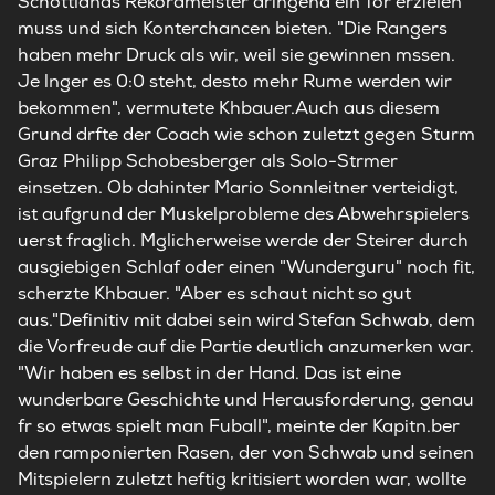
Schottlands Rekordmeister dringend ein Tor erzielen
muss und sich Konterchancen bieten. "Die Rangers
haben mehr Druck als wir, weil sie gewinnen mssen.
Je lnger es 0:0 steht, desto mehr Rume werden wir
bekommen", vermutete Khbauer.Auch aus diesem
Grund drfte der Coach wie schon zuletzt gegen Sturm
Graz Philipp Schobesberger als Solo-Strmer
einsetzen. Ob dahinter Mario Sonnleitner verteidigt,
ist aufgrund der Muskelprobleme des Abwehrspielers
uerst fraglich. Mglicherweise werde der Steirer durch
ausgiebigen Schlaf oder einen "Wunderguru" noch fit,
scherzte Khbauer. "Aber es schaut nicht so gut
aus."Definitiv mit dabei sein wird Stefan Schwab, dem
die Vorfreude auf die Partie deutlich anzumerken war.
"Wir haben es selbst in der Hand. Das ist eine
wunderbare Geschichte und Herausforderung, genau
fr so etwas spielt man Fuball", meinte der Kapitn.ber
den ramponierten Rasen, der von Schwab und seinen
Mitspielern zuletzt heftig kritisiert worden war, wollte