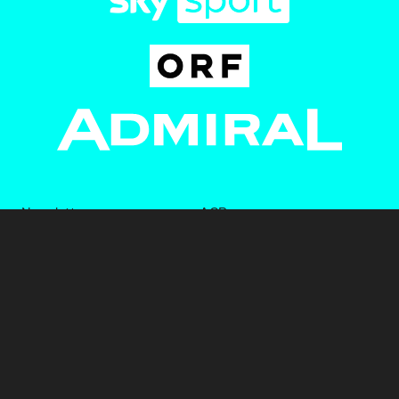
Newsletter
AGB
Pressebereich
Datenschutz
Impressum
BUNDESLIGA.AT
2LIGA.AT