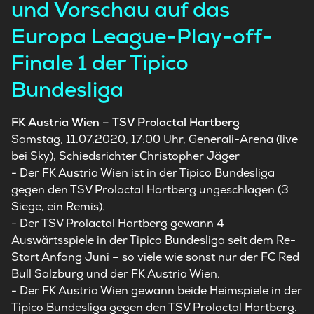
und Vorschau auf das
Europa League-Play-off-
Finale 1 der Tipico
Bundesliga
FK Austria Wien
– TSV Prolactal Hartberg
Samstag, 11.07.2020, 17:00 Uhr, Generali-Arena (live
bei Sky), Schiedsrichter Christopher Jäger
-
Der FK Austria Wien ist in der Tipico Bundesliga
gegen den TSV Prolactal Hartberg ungeschlagen (3
Siege, ein Remis).
-
Der TSV Prolactal Hartberg gewann 4
Auswärtsspiele in der Tipico Bundesliga seit dem Re-
Start Anfang Juni – so viele wie sonst nur der FC Red
Bull Salzburg und der FK Austria Wien.
-
Der FK Austria Wien gewann beide Heimspiele in der
Tipico Bundesliga gegen den TSV Prolactal Hartberg.