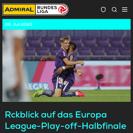
Spielersuc
09. Juli 2020
Rckblick auf das Europa
League-Play-off-Halbfinale