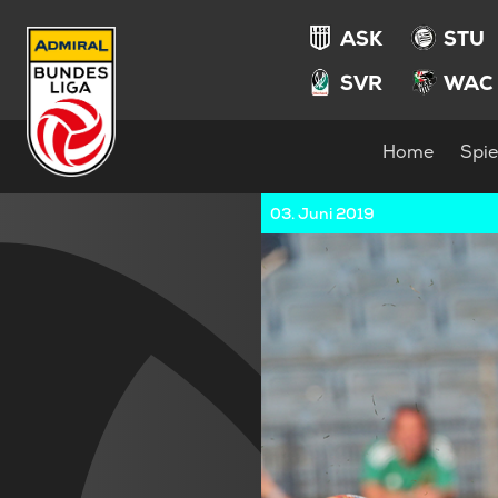
ASK
STU
SVR
WAC
Home
Spie
03. Juni 2019