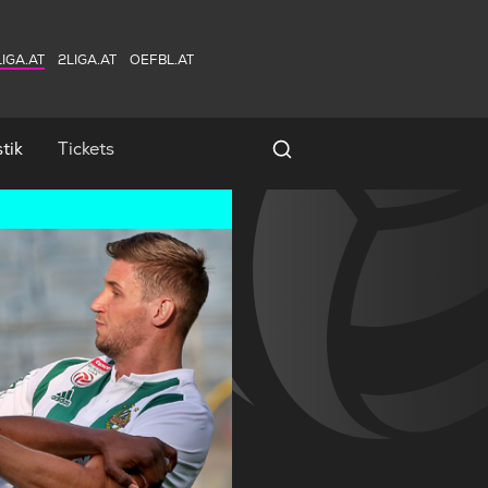
IGA.AT
2LIGA.AT
OEFBL.AT
tik
Tickets
Spielersuche