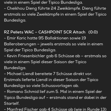
viele in einem Spiel der Tipico Bundesliga.
- Cheikhou Dieng führte 24 Zweikämpfe. Dieng führte
erstmals so viele Zweikämpfe in einem Spiel der Tipico
Bundesliga.
RZ Pellets WAC – CASHPOINT SCR Altach (0:0)
- Emir Karic hatte 95 Ballaktionen sowie 19
Balleroberungen – jeweils erstmals so viele in einem
Spiel der Tipico Bundesliga.
- Kevin Friesenbichler gab 6 Schüsse ab – erstmals so
viele in einem Spiel dieser Saison der Tipico
Bundesliga.
- Michael Liendl bereitete 7 Schüsse direkt vor.
Erstmals lieferte Liendl in dieser Saison der Tipico
Bundesliga so viele Schussvorlagen ab.
- Romano Schmid lief zum 5. Mal in einem Spiel der
Tipico Bundesliga auf – erstmals stand er dabei in der
Startelf.
- Manfred Fischer gab 4 Schüsse ab (wie in Runde 13)