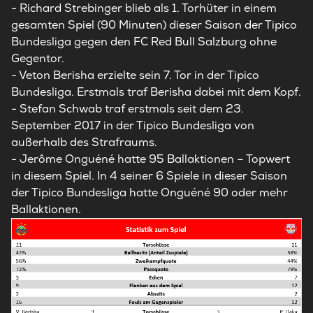
- Richard Strebinger blieb als 1. Torhüter in einem
gesamten Spiel (90 Minuten) dieser Saison der Tipico
Bundesliga gegen den FC Red Bull Salzburg ohne
Gegentor.
- Veton Berisha erzielte sein 7. Tor in der Tipico
Bundesliga. Erstmals traf Berisha dabei mit dem Kopf.
- Stefan Schwab traf erstmals seit dem 23.
September 2017 in der Tipico Bundesliga von
außerhalb des Strafraums.
- Jerôme Onguéné hatte 95 Ballaktionen – Topwert
in diesem Spiel. In 4 seiner 6 Spiele in dieser Saison
der Tipico Bundesliga hatte Onguéné 90 oder mehr
Ballaktionen.