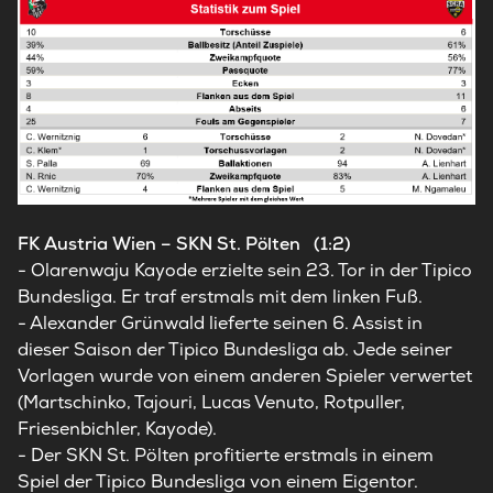
FK Austria Wien – SKN St. Pölten (1:2)
- Olarenwaju Kayode erzielte sein 23. Tor in der Tipico
Bundesliga. Er traf erstmals mit dem linken Fuß.
- Alexander Grünwald lieferte seinen 6. Assist in
dieser Saison der Tipico Bundesliga ab. Jede seiner
Vorlagen wurde von einem anderen Spieler verwertet
(Martschinko, Tajouri, Lucas Venuto, Rotpuller,
Friesenbichler, Kayode).
- Der SKN St. Pölten profitierte erstmals in einem
Spiel der Tipico Bundesliga von einem Eigentor.