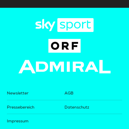
Newsletter
AGB
Pressebereich
Datenschutz
Impressum