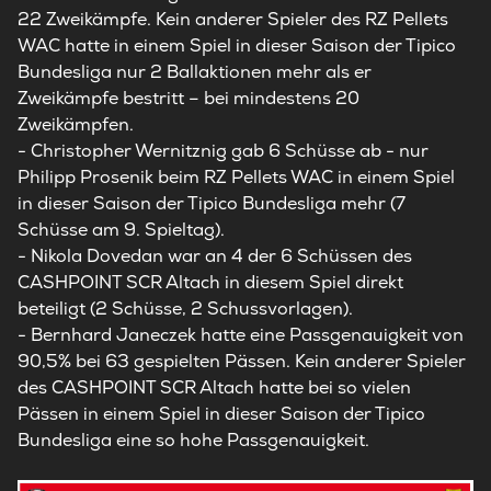
22 Zweikämpfe. Kein anderer Spieler des RZ Pellets
WAC hatte in einem Spiel in dieser Saison der Tipico
Bundesliga nur 2 Ballaktionen mehr als er
Zweikämpfe bestritt – bei mindestens 20
Zweikämpfen.
- Christopher Wernitznig gab 6 Schüsse ab - nur
Philipp Prosenik beim RZ Pellets WAC in einem Spiel
in dieser Saison der Tipico Bundesliga mehr (7
Schüsse am 9. Spieltag).
- Nikola Dovedan war an 4 der 6 Schüssen des
CASHPOINT SCR Altach in diesem Spiel direkt
beteiligt (2 Schüsse, 2 Schussvorlagen).
- Bernhard Janeczek hatte eine Passgenauigkeit von
90,5% bei 63 gespielten Pässen. Kein anderer Spieler
des CASHPOINT SCR Altach hatte bei so vielen
Pässen in einem Spiel in dieser Saison der Tipico
Bundesliga eine so hohe Passgenauigkeit.