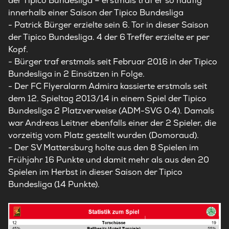
der Tipico Bundesliga – erstmals traf er so häufig
innerhalb einer Saison der Tipico Bundesliga
- Patrick Bürger erzielte sein 6. Tor in dieser Saison
der Tipico Bundesliga. 4 der 6 Treffer erzielte er per
Kopf.
- Bürger traf erstmals seit Februar 2016 in der Tipico
Bundesliga in 2 Einsätzen in Folge.
- Der FC Flyeralarm Admira kassierte erstmals seit
dem 12. Spieltag 2013/14 in einem Spiel der Tipico
Bundesliga 2 Platzverweise (ADM-SVG 0:4). Damals
war Andreas Leitner ebenfalls einer der 2 Spieler, die
vorzeitig vom Platz gestellt wurden (Domoraud).
- Der SV Mattersburg holte aus den 8 Spielen im
Frühjahr 16 Punkte und damit mehr als aus den 20
Spielen im Herbst in dieser Saison der Tipico
Bundesliga (14 Punkte).