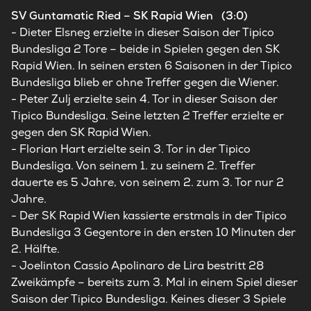
SV Guntamatic Ried – SK Rapid Wien (3:0)
- Dieter Elsneg erzielte in dieser Saison der Tipico
Bundesliga 2 Tore – beide in Spielen gegen den SK
Rapid Wien. In seinen ersten 6 Saisonen in der Tipico
Bundesliga blieb er ohne Treffer gegen die Wiener.
- Peter Zulj erzielte sein 4. Tor in dieser Saison der
Tipico Bundesliga. Seine letzten 2 Treffer erzielte er
gegen den SK Rapid Wien.
- Florian Hart erzielte sein 3. Tor in der Tipico
Bundesliga. Von seinem 1. zu seinem 2. Treffer
dauerte es 5 Jahre, von seinem 2. zum 3. Tor nur 2
Jahre.
- Der SK Rapid Wien kassierte erstmals in der Tipico
Bundesliga 3 Gegentore in den ersten 10 Minuten der
2. Hälfte.
- Joelinton Cassio Apolinaro de Lira bestritt 28
Zweikämpfe – bereits zum 3. Mal in einem Spiel dieser
Saison der Tipico Bundesliga. Keines dieser 3 Spiele