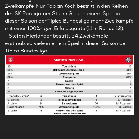
Zweikämpfe. Nur Fabian Koch bestritt in den Reihen
des SK Puntigamer Sturm Graz in einem Spiel in
dieser Saison der Tipico Bundesliga mehr Zweikämpfe
mit einer 100%-igen Erfolgsquote (11 in Runde 12).
- Stefan Hierländer bestritt 24 Zweikämpfe –
erstmals so viele in einem Spiel in dieser Saison der
Tipico Bundesliga.