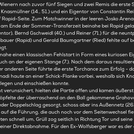
 Wienern nach zuvor fünf Siegen und zwei Remis die erste 
Knasmüllner (14., 51.) und ein Eigentor von Constantin Re
f Rapid-Seite. Zum Matchwinner in der leeren Josko Arena
der am Ende der Sommer-Transferzeit beinahe bei Rapid gel
tor), Bernd Gschweidl (40.) und Reiner (71.) für die neun
hbauer (Rapid) und Gerald Baumgartner (Ried) fehlte auf b
gt.
inahe einen klassischen Fehlstart in Form eines kuriosen Ei
ch an der eigenen Stange (7.). Nach dem daraus resultiere
er anderen Seite führte die erste Torchance zum Erfolg - d
gnadi haute an einer Schick-Flanke vorbei, weshalb sich K
tlegen und einschießen konnte.
t verunsichert, hielten die Partie offen und kamen äußerst
öpfelte der überraschend an den Ball gekommene Grahovac
ieder Doppelschlag gesorgt, schoss aber ins Außennetz (26
uf die Führung, die auch noch vor dem Seitenwechsel fiel
eten schnell um, Grüll zog seitlich in Richtung Tor und sei
einer Direktabnahme. Für den Ex-Wolfsberger war es der e