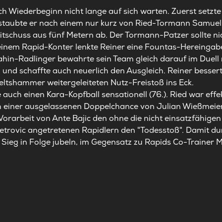
h Wiederbeginn nicht lange auf sich warten. Zuerst setzte
 staubte er nach einem nur kurz von Ried-Tormann Samuel
chuss aus fünf Metern ab. Der Tormann-Patzer sollte nic
einem Rapid-Konter lenkte Reiner eine Fountas-Hereingabe
ahin-Radlinger bewahrte sein Team gleich darauf im Duell
el und schaffte auch neuerlich den Ausgleich. Reiner besser
eltshammer weitergeleiteten Nutz-Freistoß ins Eck.
e auch einen Kara-Kopfball sensationell (76.). Ried war effe
h einer ausgelassenen Doppelchance von Julian Wießmeier 
 Vorarbeit von Ante Bajic den ohne die nicht einsatzfähigen
Petrovic angetretenen Rapidlern den "Todesstoß". Damit d
Sieg in Folge jubeln, im Gegensatz zu Rapids Co-Trainer M