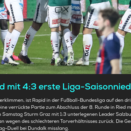
d mit 4:3 erste Liga-Saisonnie
 erklimmen, ist Rapid in der Fußball-Bundesliga auf den dri
eine verrückte Partie zum Abschluss der 8. Runde in Ried m
 Samstag Sturm Graz mit 1:3 unterlegenen Leader Salzbur
an wegen des schlechteren Torverhältnisses zurück. Die Ge
-Duell bei Dundalk misslang.