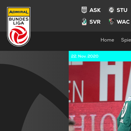
ASK
STU
SVR
WAC
Home
Spie
22. Nov. 2020