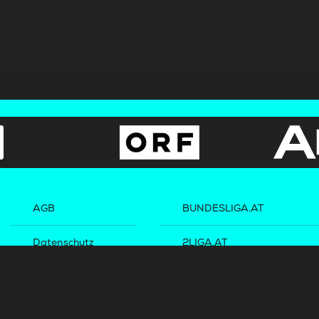
AGB
BUNDESLIGA.AT
Datenschutz
2LIGA.AT
OEFBL.AT