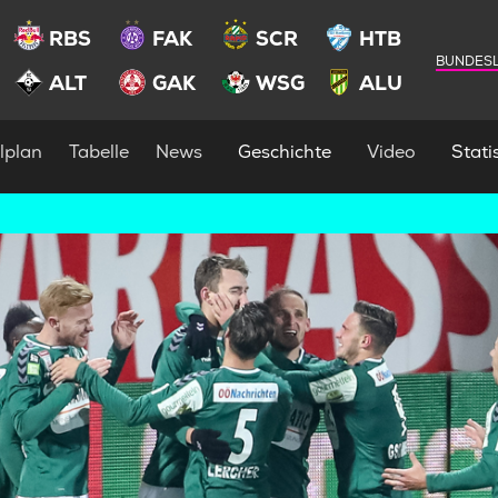
RBS
FAK
SCR
HTB
BUNDESL
ALT
GAK
WSG
ALU
lplan
Tabelle
News
Geschichte
Video
Statis