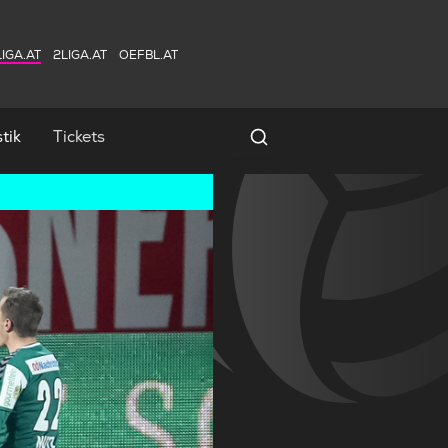
IGA.AT
2LIGA.AT
OEFBL.AT
tik
Tickets
Spielersuche