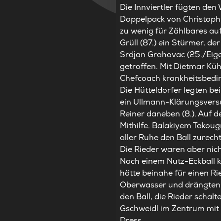
Die Innviertler fügten den
Doppelpack von Christoph 
zu wenig für Zählbares au
Grüll (87.) ein Stürmer, 
Srdjan Grahovac (25./Eigen
getroffen. Mit Dietmar Kü
Chefcoach krankheitsbedin
Die Hütteldorfer legten be
ein Ullmann-Klärungsversu
Reiner daneben (8.). Auf d
Mithilfe. Balakiyem Takou
aller Ruhe den Ball zurech
Die Rieder waren aber nich
Nach einem Nutz-Eckball k
hätte beinahe für einen R
Oberwasser und drängten a
den Ball, die Rieder schalt
Gschweidl im Zentrum mit 
Dress.