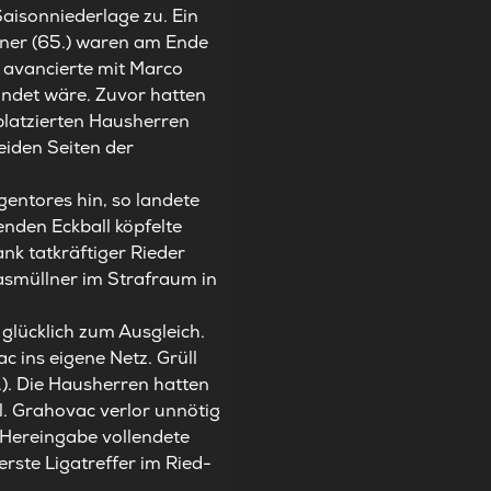
Saisonniederlage zu. Ein
iner (65.) waren am Ende
 avancierte mit Marco
andet wäre. Zuvor hatten
tplatzierten Hausherren
eiden Seiten der
gentores hin, so landete
nden Eckball köpfelte
ank tatkräftiger Rieder
nasmüllner im Strafraum in
 glücklich zum Ausgleich.
 ins eigene Netz. Grüll
.). Die Hausherren hatten
. Grahovac verlor unnötig
ne Hereingabe vollendete
rste Ligatreffer im Ried-