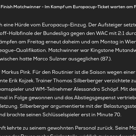
Finish Matchwinner - Im Kampf um Europacup-Ticket warten am F
ch eine Hürde vom Europacup-Einzug. Der Aufsteiger setzte
ff-Halbfinale der Bundesliga gegen den WAC mit 2:1 durch
r kämpfen am Freitag erneut daheim und am Montag in Wie
-League-Qualifikation. Matchwinner war Kingstone Mutand
wischen hatte Marco Sulzner ausgeglichen (87.).
Markus Pink. Für den Routinier ist die Saison wegen eine
rmte Erik Kojzek. Trainer Thomas Silberberger verzichtete 
eamspieler und WM-Teilnehmer Alessandro Schöpf. Mit dem 
rmal in Folge gewonnen und das Abstiegsgespenst vertrieb
letzung. Silberberger argumentierte mit der Belastungsst
 brachte seinen Schlüsselspieler erst in Minute 70.
ft kehrte zu seinem gewohnten Personal zurück. Seine Ma