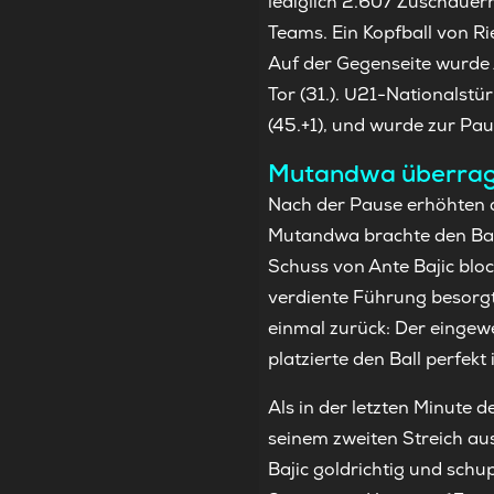
lediglich 2.607 Zuschauern
Teams. Ein Kopfball von R
Auf der Gegenseite wurde 
Tor (31.). U21-Nationalstür
(45.+1), und wurde zur Pa
Mutandwa überra
Nach der Pause erhöhten d
Mutandwa brachte den Ball 
Schuss von Ante Bajic block
verdiente Führung besorg
einmal zurück: Der eingewe
platzierte den Ball perfekt
Als in der letzten Minute 
seinem zweiten Streich au
Bajic goldrichtig und schu