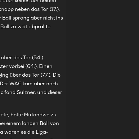
e aber keines der beiden
napp neben das Tor (17.).
Ball sprang aber nicht ins
Ball zu weit abprallte
ber das Tor (54.).
er vorbei (64.). Einen
ng über das Tor (77.). Die
. Der WAC kam aber noch
ic fand Sulzner, und dieser
utete, holte Mutandwa zu
bei einem langen Ball von
wa waren es die Liga-