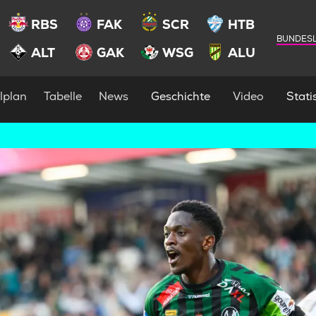
RBS
FAK
SCR
HTB
BUNDESL
ALT
GAK
WSG
ALU
lplan
Tabelle
News
Geschichte
Video
Statis