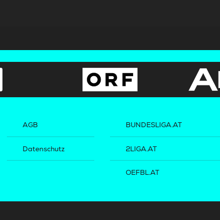
AGB
BUNDESLIGA.AT
Datenschutz
2LIGA.AT
OEFBL.AT