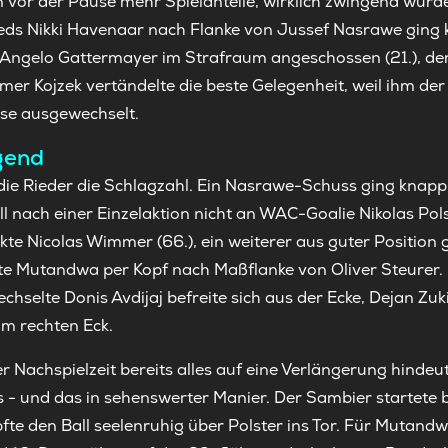
 vor der Pause mehr Spielanteile, wirklich zwingend wurd
ieds Nikki Havenaar nach Flanke von Jussef Nasrawe ging k
Angelo Gattermayer im Strafraum angeschossen (21.), der 
mer Kojzek vertändelte die beste Gelegenheit, weil ihm der 
use ausgewechselt.
gend
ie Rieder die Schlagzahl. Ein Nasrawe-Schuss ging knapp ü
nach einer Einzelaktion nicht an WAC-Goalie Nikolas Polst
te Nicolas Wimmer (66.), ein weiterer aus guter Position gi
te Mutandwa per Kopf nach Maßflanke von Oliver Steurer
chselte Donis Avdijaj befreite sich aus der Ecke, Dejan Zuk
 im rechten Eck.
der Nachspielzeit bereits alles auf eine Verlängerung hinde
s - und das in sehenswerter Manier. Der Sambier startete 
pfte den Ball seelenruhig über Polster ins Tor. Für Mutand