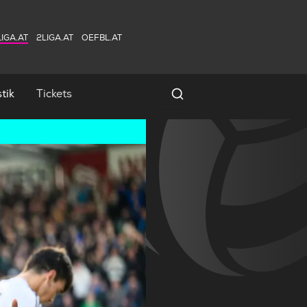
IGA.AT
2LIGA.AT
OEFBL.AT
tik
Tickets
Spielersuche