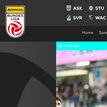
ASK
STU
SVR
WAC
Home
Spie
19. Mai 2026