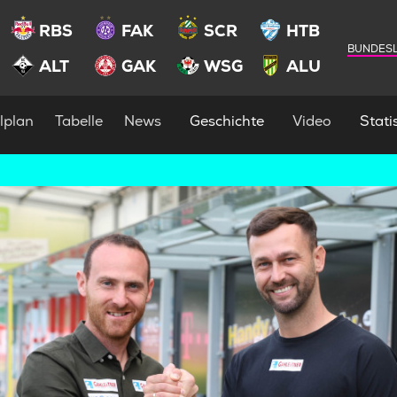
RBS
FAK
SCR
HTB
BUNDESL
ALT
GAK
WSG
ALU
lplan
Tabelle
News
Geschichte
Video
Statis