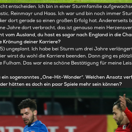
cht entscheiden. Ich bin in einer Sturmfamilie aufgewachs
Vastic, Reinmayr und Haas. Ich war und bin noch immer Stu
er dort gerade so einen großen Erfolg hat. Andererseits bi
ne Jahre dort verbracht, das ist genauso mein Herzensver
umt vom Ausland, du hast es sogar nach England in die Ch
e Krönung deiner Karriere?
) ungeplant. Ich habe bei Sturm um drei Jahre verlängert
ier wirst du wohl die Karriere beenden. Dann ging es plötz
ie Fulham. Das war eine schöne Bestätigung für meine Leis
u ein sogenanntes „One-Hit-Wonder“. Welchen Ansatz verfol
der hätten es doch ein paar Spiele mehr sein können?