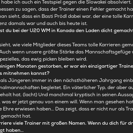
 habe ich auch ein Testspiel gegen die Slowakei absolviert.
essen zu sagen, dass der Trainer einen Fehler gemacht hat
an sieht, dass ein Basti Prödl dabei war, der eine tolle Kar
enz damals war und auch bis heute ist.
st du bei der U20 WM in Kanada den Laden dicht gemacht.
ht, wie viele Mitglieder dieses Teams tolle Karrieren gema
. Auch wenn unsere größte Stärke das Mannschaftsgefüge 
ezielles, das ewig picken bleiben wird.
 einigen Monaten gestorben, er war ein einzigartiger Traine
was mitnehmen kannst?
ch als Jüngeren immer in den nächsthöheren Jahrgang ein
nalmannschaften begleitet. Ein väterlicher Typ, der aber 
eholt hat. (lacht) Und manchmal kryptisch in seinen Aussa
was er jetzt genau von einem will. Wenn man gesehen hat, 
e Ehre erwiesen haben… Das zeigt, dass er nicht nur als Tr
 gemacht hat.
arriere viele Trainer mit großen Namen. Wenn du dich für d
ägt haben…