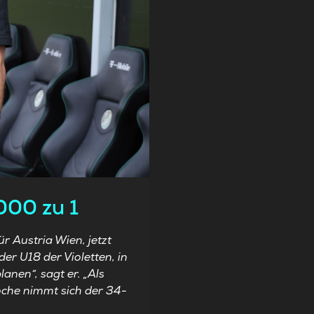
000 zu 1
r Austria Wien, jetzt
er U18 der Violetten, in
anen“, sagt er. „Als
oche nimmt sich der 34-