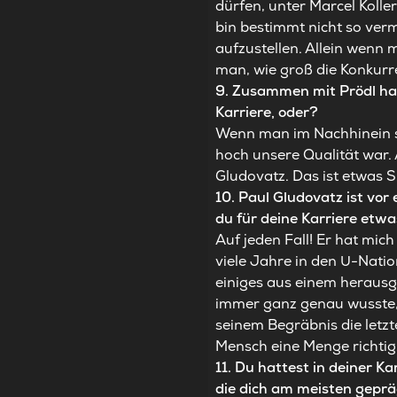
dürfen, unter Marcel Koller
bin bestimmt nicht so verm
aufzustellen. Allein wenn m
man, wie groß die Konkurr
9. Zusammen mit Prödl ha
Karriere, oder?
Wenn man im Nachhinein sie
hoch unsere Qualität war
Gludovatz. Das ist etwas Sp
10. Paul Gludovatz ist vor
du für deine Karriere et
Auf jeden Fall! Er hat mi
viele Jahre in den U-Natio
einiges aus einem herausg
immer ganz genau wusste, 
seinem Begräbnis die letzt
Mensch eine Menge richtig
11. Du hattest in deiner K
die dich am meisten gepr