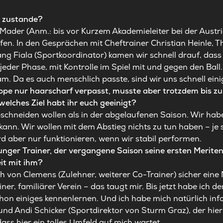
d zustande?
 Mader (Anm.: bis vor Kurzem Akademieleiter bei der Aust
fen. In den Gesprächen mit Cheftrainer Christian Heinle,
ng Fiala (Sportkoordinator) kamen wir schnell drauf, dass
jeder Phase, mit Kontrolle im Spiel mit und gegen den Ball
eam. Da es auch menschlich passte, sind wir uns schnell ei
uppe nur haarscharf verpasst, musste aber trotzdem bis z
 welches Ziel habt ihr euch geeinigt?
bschneiden wollen als in der abgelaufenen Saison. Wir hab
nn. Wir wollen mit dem Abstieg nichts zu tun haben – je s
rd aber nur funktionieren, wenn wir stabil performen.
n junger Trainer, der vergangene Saison seine ersten Merit
it mit ihm?
ch von Clemens (Zulehner, weiterer Co-Trainer) sicher ein
iner, familiärer Verein – das taugt mir. Bis jetzt habe ich 
schon einiges kennenlernen. Und ich habe mich natürlich inf
nd Andi Schicker (Sportdirektor von Sturm Graz), der hier
 dass hier ein tolles Umfeld auf mich wartet.