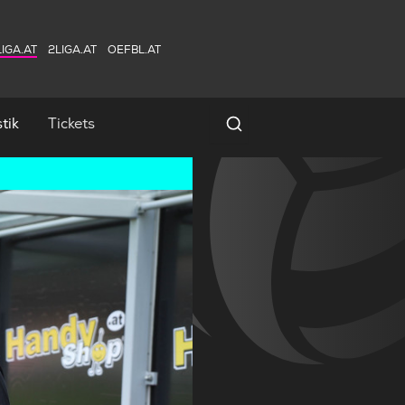
IGA.AT
2LIGA.AT
OEFBL.AT
tik
Tickets
Spielersuche