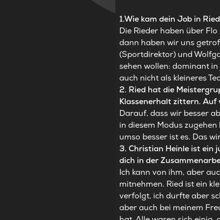
1.
Wie kam dein Job in Rie
Die Rieder haben über Flo
dann haben wir uns getrof
(Sportdirektor) und Wolfga
sehen wollen: dominant in 
auch nicht als kleineres T
2. Ried hat die Meistergr
Klassenerhalt zittern. Auf
Darauf, dass wir besser a
in diesem Modus zugehen ka
umso besser ist es. Das wi
3. Christian Heinle ist ei
dich in der Zusammenarbe
Ich kann von ihm, aber au
mitnehmen. Ried ist ein kle
verfolgt, ich durfte aber 
aber auch bei meinem Freu
hat. Alle waren sich einig,