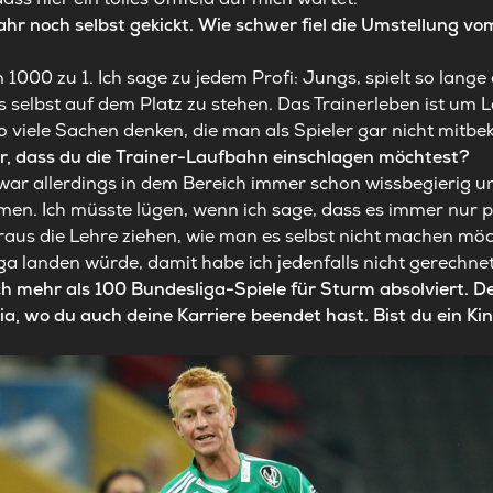
ahr noch selbst gekickt. Wie schwer fiel die Umstellung vo
 1000 zu 1. Ich sage zu jedem Profi: Jungs, spielt so lange 
ls selbst auf dem Platz zu stehen. Das Trainerleben ist u
 viele Sachen denken, die man als Spieler gar nicht mitb
ar, dass du die Trainer-Laufbahn einschlagen möchtest?
 war allerdings in dem Bereich immer schon wissbegierig u
n. Ich müsste lügen, wenn ich sage, dass es immer nur posi
us die Lehre ziehen, wie man es selbst nicht machen möcht
ga landen würde, damit habe ich jedenfalls nicht gerechnet
uch mehr als 100 Bundesliga-Spiele für Sturm absolviert. 
ia, wo du auch deine Karriere beendet hast. Bist du ein Kin