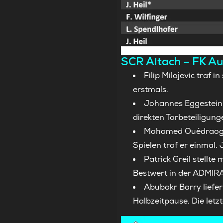
SCR Altach – FK Aus
Filip Milojevic traf
erstmals.
Johannes Eggestein t
direkten Torbeteiligung
Mohamed Ouédraogo t
Spielen traf er einmal. 
Patrick Greil stellte
Bestwert in der ADMIRA
Abubakr Barry liefer
Halbzeitpause. Die letz