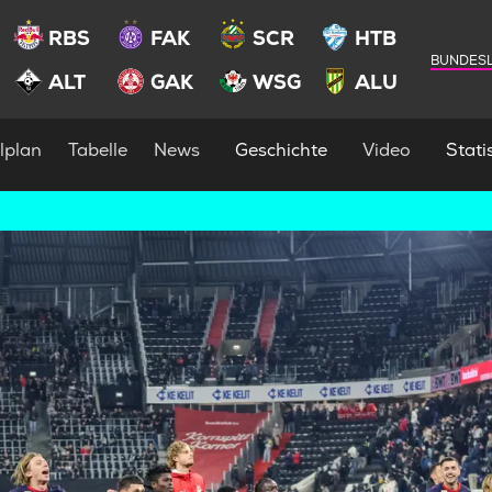
RBS
FAK
SCR
HTB
BUNDESL
ALT
GAK
WSG
ALU
lplan
Tabelle
News
Geschichte
Video
Statis