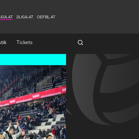
IGA.AT
2LIGA.AT
OEFBL.AT
tik
Tickets
Spielersuche