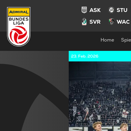
ASK
STU
SVR
WAC
Home
Spie
23. Feb. 2026