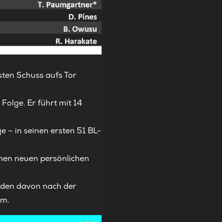
rsten Schuss aufs Tor
Folge. Er führt mit 14
 – in seinen ersten 51 BL-
 einen neuen persönlichen
jeden davon nach der
im.